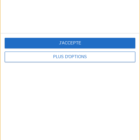
NOS ADRESSES CHOUCHOUTES POUR UNE VIRÉE À DEAUVILLE-TROUVILLE
J'ACCEPTE
PLUS D'OPTIONS
LES NOUVEAUX Q.G. STREET FOOD QUI FONT SALIVER PARIS