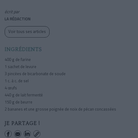
écrit par
LA RÉDACTION
Voir tous ses articles
INGRÉDIENTS
400 g
de farine
1 sachet de levure
3 pincées de bicarbonate de soude
1 c. à c. de sel
4 œufs
440 g
de lait fermenté
150 g
de beurre
2 bananes et une grosse poignée de noix de pécan concassées
JE PARTAGE !