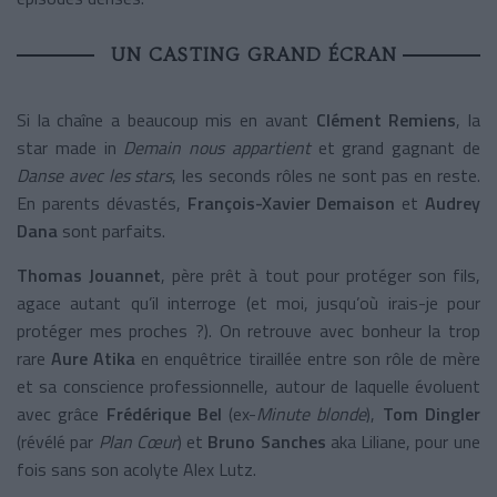
UN CASTING GRAND ÉCRAN
Si la chaîne a beaucoup mis en avant
Clément Remiens
, la
star made in
Demain nous appartient
et grand gagnant de
Danse avec les stars
, les seconds rôles ne sont pas en reste.
En parents dévastés,
François-Xavier Demaison
et
Audrey
Dana
sont parfaits.
Thomas Jouannet
, père prêt à tout pour protéger son fils,
agace autant qu’il interroge (et moi, jusqu’où irais-je pour
protéger mes proches ?). On retrouve avec bonheur la trop
rare
Aure Atika
en enquêtrice tiraillée entre son rôle de mère
et sa conscience professionnelle, autour de laquelle évoluent
avec grâce
Frédérique Bel
(ex-
Minute blonde
),
Tom Dingler
(révélé par
Plan Cœur
) et
Bruno Sanches
aka Liliane, pour une
fois sans son acolyte Alex Lutz.