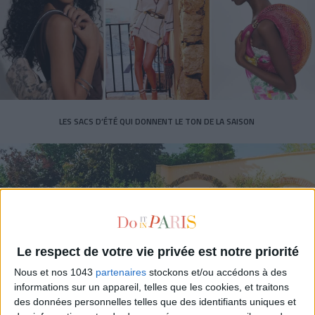
LES SACS D’ÉTÉ QUI DONNENT LE TON DE LA SAISON
Le respect de votre vie privée est notre priorité
Nous et nos 1043
partenaires
stockons et/ou accédons à des
informations sur un appareil, telles que les cookies, et traitons
des données personnelles telles que des identifiants uniques et
CONNAISSEZ-VOUS LE AIRBNB DE LA PISCINE AUTOUR DE PARIS ?