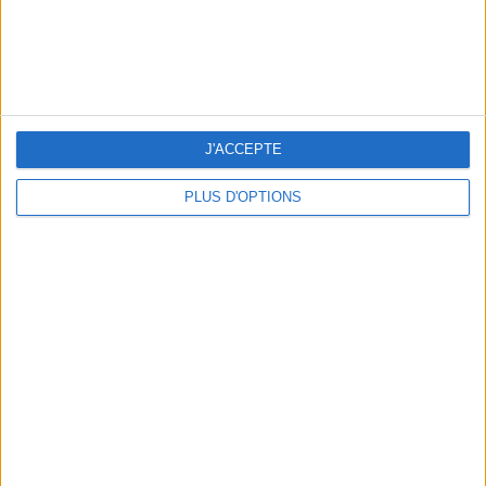
3 EXPÉRIENCES OUTDOOR À DEUX PAS DE PARIS
J'ACCEPTE
PLUS D'OPTIONS
LES CADEAUX DÉLICIEUSEMENT SNOBS À RAPPORTER DE PARIS