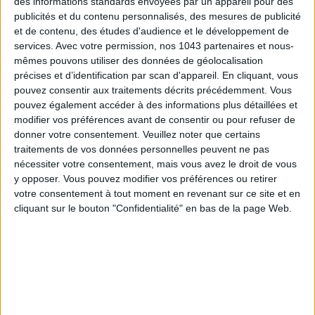
des informations standards envoyées par un appareil pour des
publicités et du contenu personnalisés, des mesures de publicité
et de contenu, des études d'audience et le développement de
services.
Avec votre permission, nos 1043 partenaires et nous-
mêmes pouvons utiliser des données de géolocalisation
AUTRES SUGGESTIONS
précises et d’identification par scan d'appareil. En cliquant, vous
pouvez consentir aux traitements décrits précédemment. Vous
pouvez également accéder à des informations plus détaillées et
modifier vos préférences avant de consentir ou pour refuser de
donner votre consentement.
Veuillez noter que certains
traitements de vos données personnelles peuvent ne pas
nécessiter votre consentement, mais vous avez le droit de vous
LE NOUVEAU CONCEPT STORE QUI FAIT
LA VALLÉE VILLAGE OUVRE AU PUBL
y opposer. Vous pouvez modifier vos préférences ou retirer
TREMBLER LE MARAIS
ATELIERS D’EXCELLENCE
votre consentement à tout moment en revenant sur ce site et en
cliquant sur le bouton "Confidentialité" en bas de la page Web.
LA SEMAINE DE DO IT