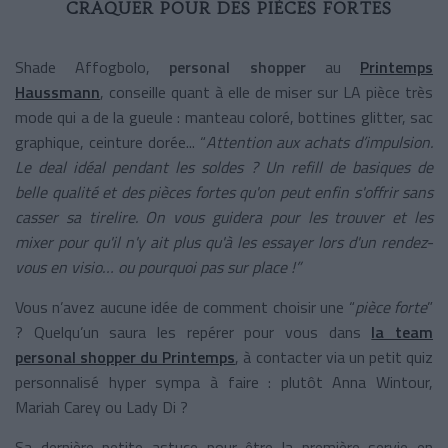
CRAQUER POUR DES PIÈCES FORTES
Shade Affogbolo,
personal shopper
au
Printemps
Haussmann
, conseille quant à elle de miser sur LA pièce très
mode qui a de la gueule : manteau coloré, bottines glitter, sac
graphique, ceinture dorée... “
Attention aux achats d’impulsion.
Le deal idéal pendant les soldes ? Un refill de basiques de
belle qualité et des pièces fortes qu'on peut enfin s'offrir sans
casser sa tirelire. On vous guidera pour les trouver et les
mixer pour qu'il n'y ait plus qu'à les essayer lors d'un rendez-
vous en visio… ou pourquoi pas sur place !”
Vous n’avez aucune idée de comment choisir une “
pièce forte
”
? Quelqu’un saura les repérer pour vous dans
la team
personal shopper du Printemps
, à contacter via un petit quiz
personnalisé hyper sympa à faire : plutôt Anna Wintour,
Mariah Carey ou Lady Di ?
Sa dernière petite astuce pour être la première servie en