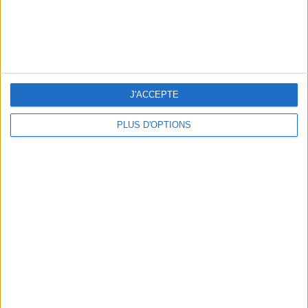
5 EXPÉRIENCES FUN À RÉSERVER EN AOÛT À PARIS
J'ACCEPTE
PLUS D'OPTIONS
3 SUBLIMES TERRASSES OUVERTES TOUT LE MOIS D’AOÛT