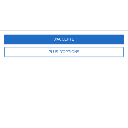
LES MEILLEURS APÉROS LES PIEDS DANS L’EAU
J'ACCEPTE
PLUS D'OPTIONS
LES MEILLEURES TABLES SUDISTES DE PARIS