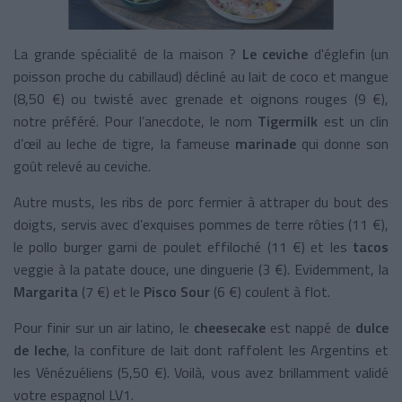
La grande spécialité de la maison ?
Le ceviche
d'églefin (un
poisson proche du cabillaud) décliné au lait de coco et mangue
(8,50 €) ou twisté avec grenade et oignons rouges (9 €),
notre préféré. Pour l’anecdote, le nom
Tigermilk
est un clin
d’œil au leche de tigre, la fameuse
marinade
qui donne son
goût relevé au ceviche.
Autre musts, les ribs de porc fermier à attraper du bout des
doigts, servis avec d’exquises pommes de terre rôties (11 €),
le pollo burger garni de poulet effiloché (11 €) et les
tacos
veggie à la patate douce, une dinguerie (3 €). Evidemment, la
Margarita
(7 €) et le
Pisco Sour
(6 €) coulent à flot.
Pour finir sur un air latino, le
cheesecake
est nappé de
dulce
de leche
, la confiture de lait dont raffolent les Argentins et
les Vénézuéliens (5,50 €). Voilà, vous avez brillamment validé
votre espagnol LV1.