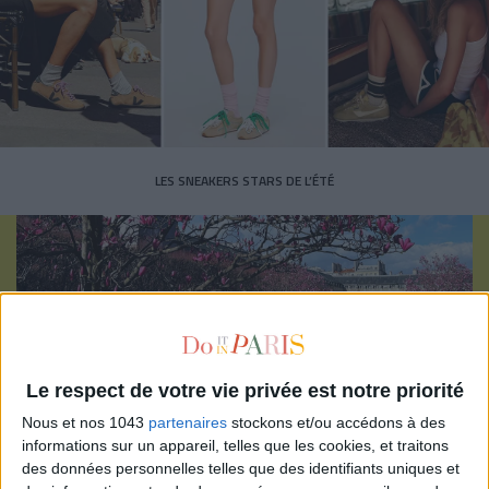
LES SNEAKERS STARS DE L’ÉTÉ
Inscrivez-vous à notre newsletter
Le respect de votre vie privée est notre priorité
Nous et nos 1043
partenaires
stockons et/ou accédons à des
informations sur un appareil, telles que les cookies, et traitons
S'INSCRIRE
des données personnelles telles que des identifiants uniques et