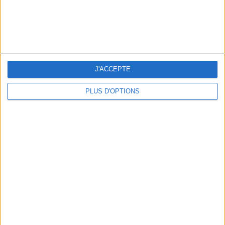
J'ACCEPTE
PLUS D'OPTIONS
NOS ADRESSES CHOUCHOUTES POUR UNE VIRÉE À DEAUVILLE-TROUVILLE