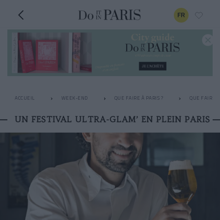
FR
ACCUEIL
WEEK-END
QUE FAIRE À PARIS ?
QUE FAIRE L
UN FESTIVAL ULTRA-GLAM’ EN PLEIN PARIS