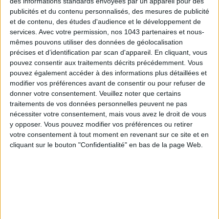
des informations standards envoyées par un appareil pour des
publicités et du contenu personnalisés, des mesures de publicité
et de contenu, des études d'audience et le développement de
services.
Avec votre permission, nos 1043 partenaires et nous-
LES MEILLEURS HÔTELS POUR UN WEEK-END SPA ET GASTRONOMIE
mêmes pouvons utiliser des données de géolocalisation
précises et d’identification par scan d'appareil. En cliquant, vous
pouvez consentir aux traitements décrits précédemment. Vous
pouvez également accéder à des informations plus détaillées et
modifier vos préférences avant de consentir ou pour refuser de
donner votre consentement.
Veuillez noter que certains
traitements de vos données personnelles peuvent ne pas
nécessiter votre consentement, mais vous avez le droit de vous
y opposer. Vous pouvez modifier vos préférences ou retirer
votre consentement à tout moment en revenant sur ce site et en
cliquant sur le bouton "Confidentialité" en bas de la page Web.
5 BONS ROMANS EN FORMAT POCHE À DÉVORER CET ÉTÉ