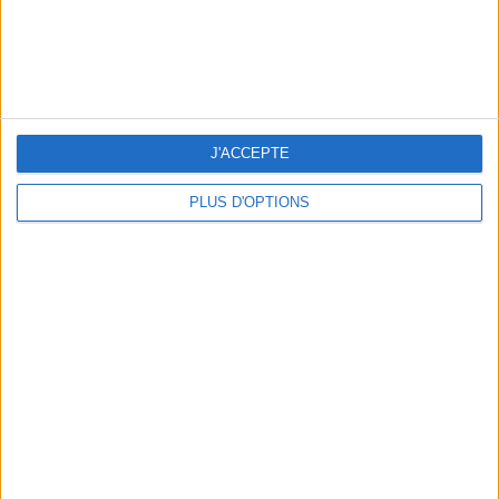
LES NOUVEAUX Q.G. STREET FOOD QUI FONT SALIVER PARIS
J'ACCEPTE
PLUS D'OPTIONS
LE VESTIAIRE PLAGE QUI FAIT RÊVER