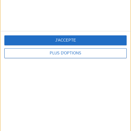
LES NOUVEAUX Q.G. STREET FOOD QUI FONT SALIVER PARIS
J'ACCEPTE
PLUS D'OPTIONS
LE VESTIAIRE PLAGE QUI FAIT RÊVER