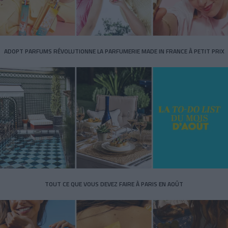
ADOPT PARFUMS RÉVOLUTIONNE LA PARFUMERIE MADE IN FRANCE À PETIT PRIX
TOUT CE QUE VOUS DEVEZ FAIRE À PARIS EN AOÛT