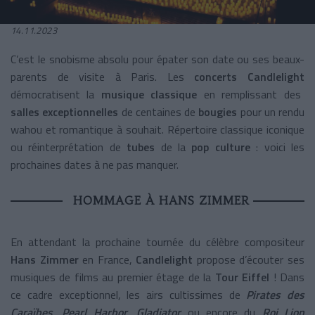
14.11.2023
C’est le snobisme absolu pour épater son date ou ses beaux-
parents de visite à Paris. Les
concerts Candlelight
démocratisent la
musique classique
en remplissant des
salles exceptionnelles
de centaines de
bougies
pour un rendu
wahou et romantique à souhait. Répertoire classique iconique
ou réinterprétation de
tubes
de la
pop culture
: voici les
prochaines dates à ne pas manquer.
HOMMAGE À HANS ZIMMER
En attendant la prochaine tournée du célèbre compositeur
Hans Zimmer
en France,
Candlelight
propose d’écouter ses
musiques de films au premier étage de la
Tour Eiffel
! Dans
ce cadre exceptionnel, les airs cultissimes de
Pirates des
Caraïbes
,
Pearl Harbor
,
Gladiator
ou encore du
Roi Lion