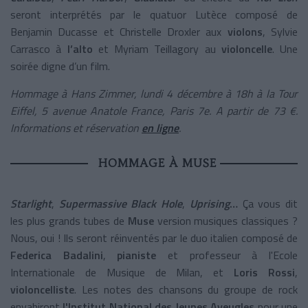
seront interprétés par le quatuor Lutèce composé de
Benjamin Ducasse et Christelle Droxler aux
violons
, Sylvie
Carrasco à
l’alto
et Myriam Teillagory au
violoncelle
. Une
soirée digne d’un film.
Hommage à Hans Zimmer, lundi 4 décembre à 18h à la Tour
Eiffel, 5 avenue Anatole France, Paris 7e. A partir de 73 €.
Informations et réservation
en ligne
.
HOMMAGE À MUSE
Starlight
,
Supermassive Black Hole
,
Uprising
…
Ça vous dit
les plus grands tubes de
Muse
version musiques classiques ?
Nous, oui ! Ils seront réinventés par le duo italien composé de
Federica Badalini
,
pianiste
et professeur à l'Ecole
Internationale de Musique de Milan, et
Loris Rossi
,
violoncelliste
. Les notes des chansons du groupe de rock
envahiront
l'Institut National des Jeunes Aveugles
pour une