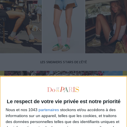
LES SNEAKERS STARS DE L’ÉTÉ
Le respect de votre vie privée est notre priorité
Nous et nos 1043
partenaires
stockons et/ou accédons à des
Inscrivez-vous à notre newsletter
informations sur un appareil, telles que les cookies, et traitons
des données personnelles telles que des identifiants uniques et