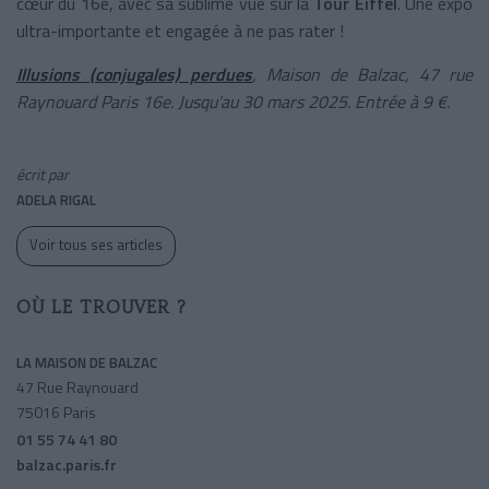
cœur du 16e, avec sa sublime vue sur la
Tour Eiffel
. Une expo
ultra-importante et engagée à ne pas rater !
Illusions (conjugales) perdues
, Maison de Balzac, 47 rue
Raynouard Paris 16e. Jusqu’au 30 mars 2025. Entrée à 9 €.
écrit par
ADELA RIGAL
Voir tous ses articles
OÙ LE TROUVER ?
LA MAISON DE BALZAC
47 Rue Raynouard
75016 Paris
01 55 74 41 80
balzac.paris.fr