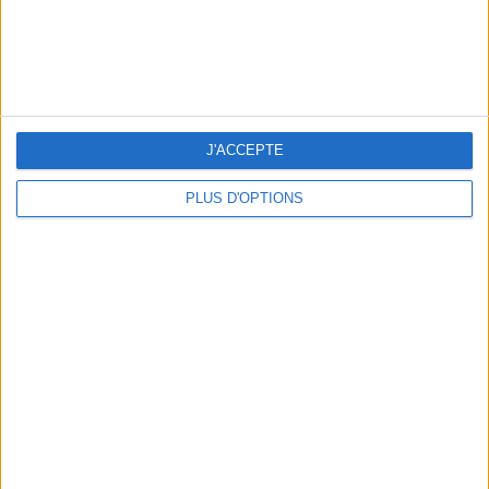
LES MEILLEURS APÉROS LES PIEDS DANS L’EAU
J'ACCEPTE
PLUS D'OPTIONS
LES MEILLEURES TABLES SUDISTES DE PARIS