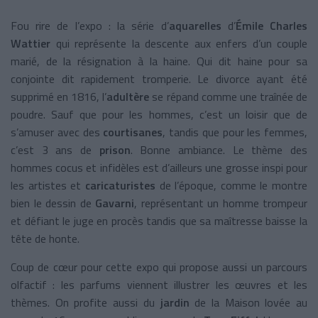
Fou rire de l’expo : la série d’
aquarelles
d’
Émile Charles
Wattier
qui représente la descente aux enfers d’un couple
marié, de la résignation à la haine. Qui dit haine pour sa
conjointe dit rapidement tromperie. Le divorce ayant été
supprimé en 1816, l’
adultère
se répand comme une traînée de
poudre. Sauf que pour les hommes, c’est un loisir que de
s’amuser avec des
courtisanes
, tandis que pour les femmes,
c’est 3 ans de
prison
. Bonne ambiance. Le thème des
hommes cocus et infidèles est d’ailleurs une grosse inspi pour
les artistes et
caricaturistes
de l’époque, comme le montre
bien le dessin de
Gavarni
, représentant un homme trompeur
et défiant le juge en procès tandis que sa maîtresse baisse la
tête de honte.
Coup de cœur pour cette expo qui propose aussi un parcours
olfactif : les parfums viennent illustrer les œuvres et les
thèmes. On profite aussi du
jardin
de la Maison lovée au