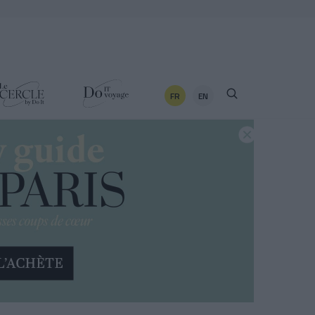
FR
EN