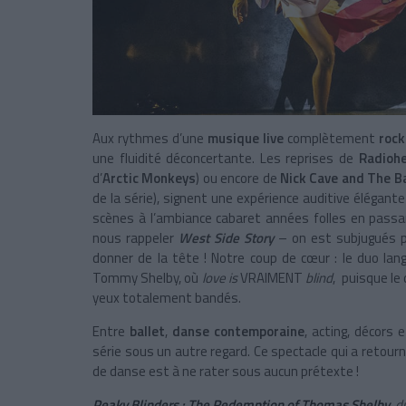
Aux rythmes d’une
musique live
complètement
roc
une fluidité déconcertante. Les reprises de
Radioh
d’
Arctic Monkeys
) ou encore de
Nick Cave and The B
de la série), signent une expérience auditive éléga
scènes à l’ambiance cabaret années folles en pass
nous rappeler
West Side Story
– on est subjugués pa
donner de la tête ! Notre coup de cœur
: le duo la
Tommy Shelby, où
love is
VRAIMENT
blind
, puisque le
yeux totalement bandés.
Entre
ballet
,
danse contemporaine
, acting, décors
série sous un autre regard. Ce spectacle qui a retourn
de danse est à ne rater sous aucun prétexte !
Peaky Blinders : The Redemption of Thomas Shelby
, 