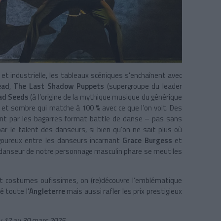
k
et industrielle, les tableaux scéniques s'enchaînent avec
ead
,
The Last Shadow Puppets
(supergroupe du leader
ad Seeds
(à l’origine de la mythique musique du générique
nte et sombre qui matche à 100
%
avec ce que l’on voit. Des
ant par les bagarres format battle de danse – pas sans
r le talent des danseurs, si bien qu’on ne sait plus où
ngoureux entre les danseurs incarnant
Grace Burgess
et
 danseur de notre personnage masculin phare se meut les
 et costumes oufissimes, on (re)découvre l’emblématique
é toute l'
Angleterre
mais aussi rafler les prix prestigieux
du 12 au 30 mars 2025.