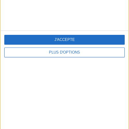
NOS ADRESSES CHOUCHOUTES POUR UNE VIRÉE À DEAUVILLE-TROUVILLE
J'ACCEPTE
PLUS D'OPTIONS
LES NOUVEAUX Q.G. STREET FOOD QUI FONT SALIVER PARIS