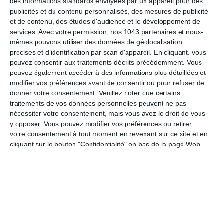
des informations standards envoyées par un appareil pour des
publicités et du contenu personnalisés, des mesures de publicité
LES SPF 50 QUI DONNENT ENVIE DE SE TARTINER
et de contenu, des études d'audience et le développement de
services.
Avec votre permission, nos 1043 partenaires et nous-
mêmes pouvons utiliser des données de géolocalisation
précises et d’identification par scan d'appareil. En cliquant, vous
pouvez consentir aux traitements décrits précédemment. Vous
pouvez également accéder à des informations plus détaillées et
modifier vos préférences avant de consentir ou pour refuser de
donner votre consentement.
Veuillez noter que certains
traitements de vos données personnelles peuvent ne pas
nécessiter votre consentement, mais vous avez le droit de vous
y opposer. Vous pouvez modifier vos préférences ou retirer
votre consentement à tout moment en revenant sur ce site et en
LES MEILLEURS HÔTELS POUR UN WEEK-END SPA ET GASTRONOMIE
cliquant sur le bouton "Confidentialité" en bas de la page Web.