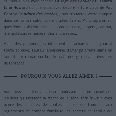
Si vous suivez avec appétit
La saga des Cazalet
d’
Elizabeth
Jane Howard
ou que vous avez dévoré le livre culte de
Pat
Conroy
Le prince des marées
,
vous trouverez votre compte
dans ce roman subtil aux multiples tiroirs. Au programme :
questions existentielles de l’adolescence, argent, amour,
manipulation, remariage, deuils, trahison…
Avec des personnages infiniment attachants et loyaux à
toute épreuve, l’auteur américaine d’
Orange amère
signe un
somptueux roman sur la préciosité des graines semées lors
de l’enfance.
POURQUOI VOUS ALLEZ AIMER ?
Vous avez pleuré devant les rebondissements émouvants et
les liens qui unissent la fratrie de la série
This is us
? Vous
aimez les histoires de contes de fée qui tournent aux
règlements de compte familiaux, les secrets de famille qui