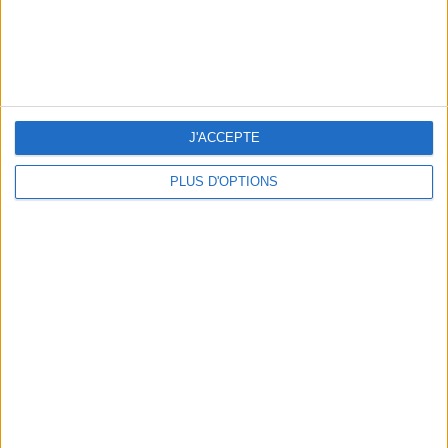
LES CADEAUX DÉLICIEUSEMENT SNOBS À RAPPORTER DE PARIS
J'ACCEPTE
PLUS D'OPTIONS
LES MEILLEURS APÉROS LES PIEDS DANS L’EAU