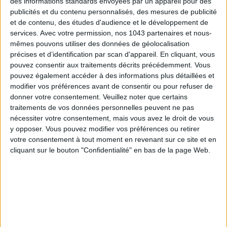
des informations standards envoyées par un appareil pour des
publicités et du contenu personnalisés, des mesures de publicité
et de contenu, des études d'audience et le développement de
LES SNEAKERS STARS DE L’ÉTÉ
services.
Avec votre permission, nos 1043 partenaires et nous-
mêmes pouvons utiliser des données de géolocalisation
précises et d’identification par scan d'appareil. En cliquant, vous
pouvez consentir aux traitements décrits précédemment. Vous
pouvez également accéder à des informations plus détaillées et
modifier vos préférences avant de consentir ou pour refuser de
donner votre consentement.
Veuillez noter que certains
traitements de vos données personnelles peuvent ne pas
nécessiter votre consentement, mais vous avez le droit de vous
Inscrivez-vous à notre newsletter
y opposer. Vous pouvez modifier vos préférences ou retirer
votre consentement à tout moment en revenant sur ce site et en
cliquant sur le bouton "Confidentialité" en bas de la page Web.
S'INSCRIRE