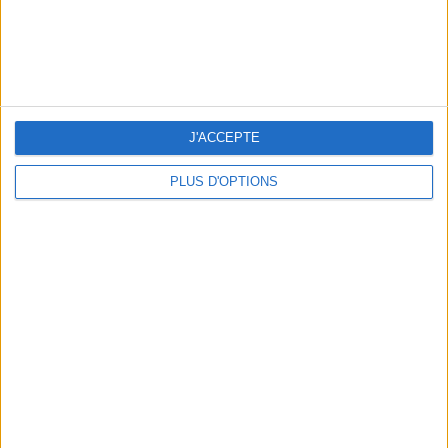
NOS ADRESSES CHOUCHOUTES POUR UNE VIRÉE À DEAUVILLE-TROUVILLE
J'ACCEPTE
PLUS D'OPTIONS
LES NOUVEAUX Q.G. STREET FOOD QUI FONT SALIVER PARIS