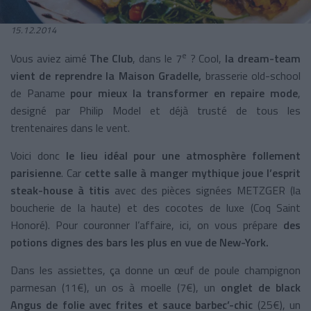
15.12.2014
e
Vous aviez aimé
The Club
, dans le 7
? Cool,
la dream-team
vient de reprendre la Maison Gradelle,
brasserie old-school
de Paname
pour mieux la transformer en repaire mode
,
designé par Philip Model et déjà trusté de tous les
trentenaires dans le vent.
Voici donc
le lieu idéal pour une atmosphère follement
parisienne
. Car
cette salle à manger mythique joue l’esprit
steak-house à titis
avec des pièces signées METZGER (la
boucherie de la haute) et des cocotes de luxe (Coq Saint
Honoré). Pour couronner l’affaire, ici, on vous prépare
des
potions dignes des bars les plus en vue de New-York.
Dans les assiettes, ça donne un œuf de poule champignon
parmesan (11€), un os à moelle (7€), un
onglet de black
Angus de folie avec frites et sauce barbec’-chic
(25€), un