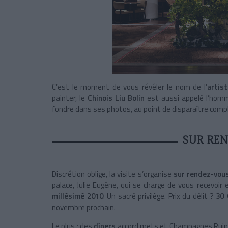
C’est le moment de vous révéler le nom de l’
artis
painter, le
Chinois Liu Bolin
est aussi appelé l’homme
fondre dans ses photos, au point de disparaître com
SUR RE
Discrétion oblige, la visite s’organise
sur rendez-vou
palace, Julie Eugène, qui se charge de vous recevoi
millésimé 2010
. Un sacré privilège. Prix du délit ?
30 
novembre prochain.
Le plus : des
dîners
accord mets et Champagnes Ruinar