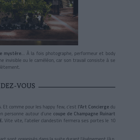
te mystère
… À la fois photographe, performeur et body
 invisible ou le caméléon, car son travail consiste à se
plètement.
NDEZ-VOUS
s
. Et comme pour les happy few, c’est
l’Art Concierge
du
r en personne autour d’une
coupe de Champagne Ruinart
€.
Vite vite, l’atelier clandestin fermera ses portes le 10
t sont organisés dans la suite durant l’événement (à p.