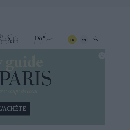
FR
EN