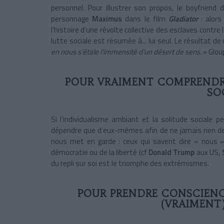
personnel. Pour illustrer son propos, le boyfriend
personnage
Maximus
dans le film
Gladiator
: alor
l’histoire d’une révolte collective des esclaves contr
lutte sociale est résumée à... lui seul. Le résultat d
en nous s’étale l’immensité d’un désert de sens.
» Glou
POUR VRAIMENT COMPRENDR
SO
Si l’individualisme ambiant et la solitude sociale 
dépendre que d’eux-mêmes afin de ne jamais rien dev
nous met en garde : ceux qui savent dire « nous »
démocratie ou de la liberté (cf
Donald Trump
aux US,
du repli sur soi est le triomphe des extrémismes.
POUR PRENDRE CONSCIENC
(VRAIMENT)