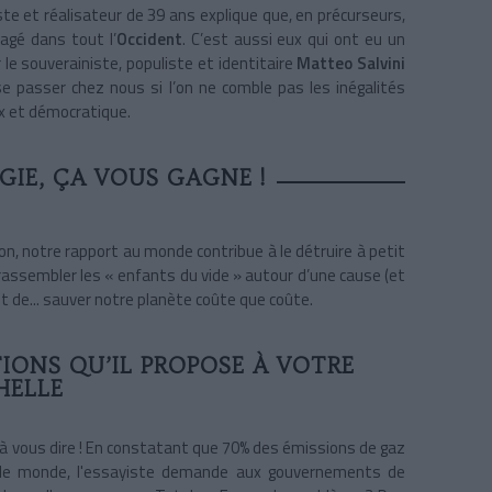
ste et réalisateur de 39 ans explique que, en précurseurs,
agé dans tout l’
Occident
. C’est aussi eux qui ont eu un
le souverainiste, populiste et identitaire
Matteo Salvini
 se passer chez nous si l’on ne comble pas les inégalités
x et démocratique.
GIE, ÇA VOUS GAGNE !
ion, notre rapport au monde contribue à le détruire à petit
 rassembler les « enfants du vide » autour d’une cause (et
t de... sauver
notre planète coûte que coûte.
IONS QU’IL PROPOSE À VOTRE
HELLE
à vous dire ! En constatant que 70% des émissions de gaz
 le monde, l'essayiste demande aux gouvernements de