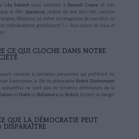
 de
Léa Salamé
nous compare à
Russell Crowe
et son
s que le film
Spartacus
, réalisé 40 ans plus tôt, raconte
e l’empire, Maximus, lui, mène sa vengeance de son côté, sa
e cet individualisme grandissant ? «
Tout autour de nous et
ps.
E CE QUI CLOCHE DANS NOTRE
CIÉTÉ
peuvent convenir à certaines personnes qui préfèrent ne
oir à personne, le fils du philosophe
André Glucksmann
 aujourd’hui ne sont pas de fervents défenseurs de la
Salvini
en
Italie
ou
Bolsonaro
au
Brésil
). En bref, le danger
E QUE LA DÉMOCRATIE PEUT
 DISPARAÎTRE