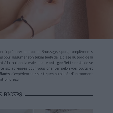
cer à préparer son corps. Bronzage, sport, compléments
caces pour assumer son
bikini body
de la plage au bord de la
t à la maison, la vraie astuce
anti-gonflette
reste de se
sté six
adresses
pour vous orienter selon vos goûts et
ifiants
, d'expériences
holistiques
ou plutôt d’un moment
ntion d’eau
.
E BICEPS