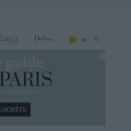
FR
EN