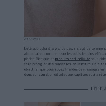
03.06.2025
L’été approchant à grands pas, il s’agit de commen
alimentaires : on se rue sur les outils les plus effi
piscine. Bien que les
produits anti-cellulite
nous aiden
faire prodiguer des massages en
institut
. On a te
objectifs : que vous soyez friandes de massages
viv
doux
et
naturel
, on dit adieu aux
capitons
et à la
réte
LITTL