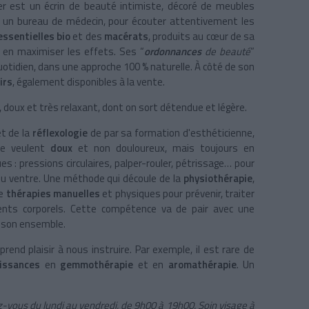
ier est un écrin de beauté intimiste, décoré de meubles
, un bureau de médecin, pour écouter attentivement les
essentielles bio
et des
macérats
, produits au cœur de sa
 en maximiser les effets. Ses “
ordonnances
de beauté
”
otidien, dans une approche 100 % naturelle. À côté de son
xirs
, également disponibles à la vente.
doux et très relaxant, dont on sort détendue et légère.
t de la
réflexologie
de par sa formation d'esthéticienne,
e veulent
doux
et non douloureux, mais toujours en
ues : pressions circulaires, palper-rouler, pétrissage… pour
e ou ventre. Une méthode qui découle de la
physiothérapie
,
de
thérapies manuelles
et physiques pour prévenir, traiter
nts corporels. Cette compétence va de pair avec une
s son ensemble.
prend plaisir à nous instruire. Par exemple, il est rare de
aissances
en
gemmothérapie
et en
aromathérapie
. Un
ez-vous du lundi au vendredi, de 9h00 à 19h00. Soin visage à