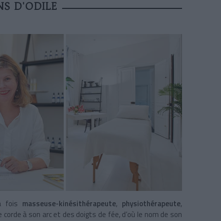
NS D'ODILE
a fois
masseuse-kinésithérapeute
,
physiothérapeute
,
une corde à son arc et des doigts de fée, d’où le nom de son