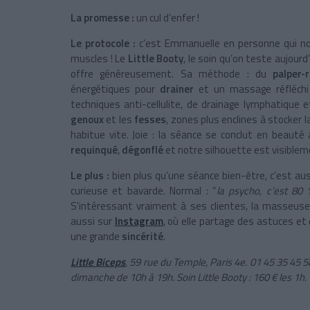
La promesse :
un cul d’enfer !
Le protocole :
c’est Emmanuelle en personne qui nou
muscles ! Le
Little Booty
, le soin qu’on teste aujourd’
offre généreusement. Sa méthode : du
palper-r
énergétiques pour
drainer
et un massage réfléchi 
techniques anti-cellulite, de drainage lymphatique e
genoux
et les
fesses
, zones plus enclines à stocker 
habitue vite. Joie : la séance se conclut en beaut
requinqué
,
dégonflé
et notre silhouette est visible
Le plus :
bien plus qu’une séance bien-être, c’est au
curieuse et bavarde. Normal : “
la psycho, c’est 80 
S'intéressant vraiment à ses clientes, la masseuse 
aussi sur
Instagram
, où elle partage des astuces et
une grande
sincérité
.
Little Biceps
, 59 rue du Temple, Paris 4e. 01 45 35 45 
dimanche de 10h à 19h. Soin Little Booty : 160 € les 1h.