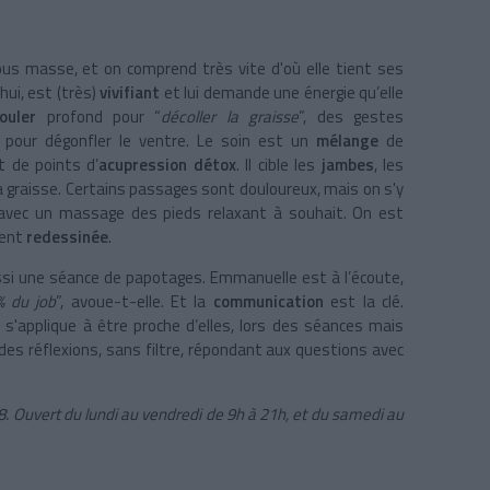
s masse, et on comprend très vite d'où elle tient ses
hui, est (très)
vivifiant
et lui demande une énergie qu’elle
ouler
profond pour “
décoller la graisse
”, des gestes
pour dégonfler le ventre. Le soin est un
mélange
de
t de points d’
acupression détox
. Il cible les
jambes
, les
la graisse. Certains passages sont douloureux, mais on s'y
é avec un massage des pieds relaxant à souhait. On est
ment
redessinée
.
ssi une séance de papotages. Emmanuelle est à l’écoute,
% du job
”, avoue-t-elle. Et la
communication
est la clé.
s'applique à être proche d’elles, lors des séances mais
 des réflexions, sans filtre, répondant aux questions avec
58. Ouvert du lundi au vendredi de 9h à 21h, et du samedi au