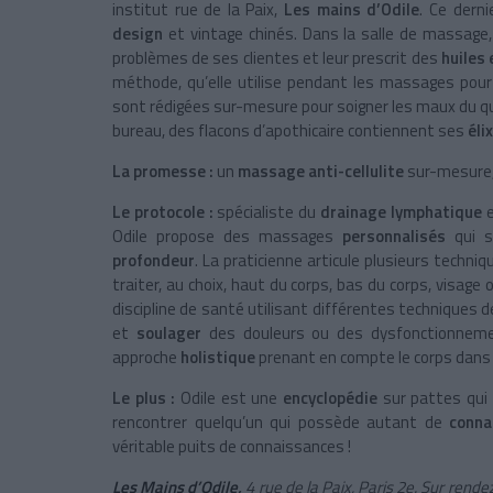
institut rue de la Paix,
Les mains d’Odile
. Ce dern
design
et vintage chinés. Dans la salle de massage
problèmes de ses clientes et leur prescrit des
huiles 
méthode, qu’elle utilise pendant les massages pour
sont rédigées sur-mesure pour soigner les maux du qu
bureau, des flacons d’apothicaire contiennent ses
éli
La promesse :
un
massage anti-cellulite
sur-mesure, 
Le protocole :
spécialiste du
drainage lymphatique
e
Odile propose des massages
personnalisés
qui s
profondeur
. La praticienne articule plusieurs techniq
traiter, au choix, haut du corps, bas du corps, visag
discipline de santé utilisant différentes techniques 
et
soulager
des douleurs ou des dysfonctionneme
approche
holistique
prenant en compte le corps dan
Le plus :
Odile est une
encyclopédie
sur pattes qui 
rencontrer quelqu’un qui possède autant de
conn
véritable puits de connaissances !
Les Mains d’Odile
,
4 rue de la Paix, Paris 2e. Sur rend