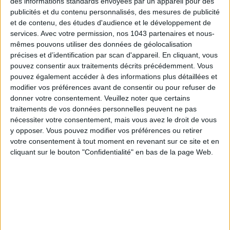
des informations standards envoyées par un appareil pour des
colorant chimique et gras à boulotter devant une comédie
publicités et du contenu personnalisés, des mesures de publicité
romantique. Foutu pour foutu, on s’offre un coffret au choco
et de contenu, des études d'audience et le développement de
avec les donuts les plus foodporn de la capitale : goût kinder,
services.
Avec votre permission, nos 1043 partenaires et nous-
mêmes pouvons utiliser des données de géolocalisation
oréo, kitkat, spéculoos, caramel…
précises et d’identification par scan d'appareil. En cliquant, vous
pouvez consentir aux traitements décrits précédemment. Vous
Coffret à partir de 18 €. 10 rue des Bernardins Paris 5e - 11,
pouvez également accéder à des informations plus détaillées et
rue Auber 9e. 06 33 86 28 52.
modifier vos préférences avant de consentir ou pour refuser de
donner votre consentement.
Veuillez noter que certains
© @
bestiesbakery.fr sur Instagram
traitements de vos données personnelles peuvent ne pas
nécessiter votre consentement, mais vous avez le droit de vous
y opposer. Vous pouvez modifier vos préférences ou retirer
MAMICHE
votre consentement à tout moment en revenant sur ce site et en
cliquant sur le bouton "Confidentialité" en bas de la page Web.