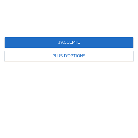
5 BONS ROMANS EN FORMAT POCHE À DÉVORER CET ÉTÉ
J'ACCEPTE
PLUS D'OPTIONS
LES PLUS BEAUX BAGAGES POUR VOYAGER AVEC STYLE