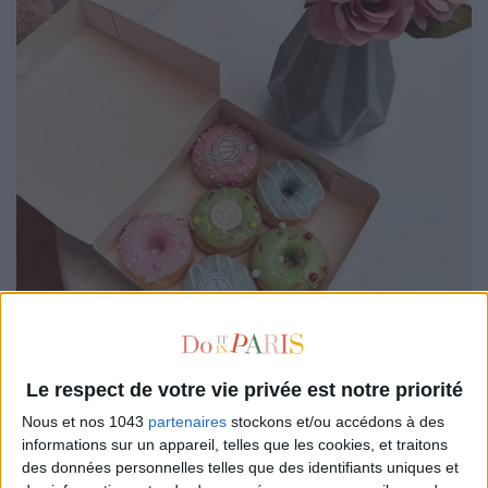
Le respect de votre vie privée est notre priorité
Nous et nos 1043
partenaires
stockons et/ou accédons à des
informations sur un appareil, telles que les cookies, et traitons
Sugar baby chez
Besties
! Cette
bakery
bien à l’américaine
des données personnelles telles que des identifiants uniques et
deale des pâtisseries girly et pastel à souhait tout en sucre,