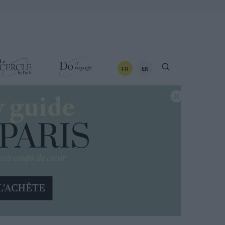
FR
EN