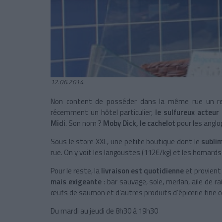
12.06.2014
Non content de posséder dans la même rue un rest
récemment un hôtel particulier,
le sulfureux acteur
Midi
. Son nom ?
Moby Dick, le cachelot
pour les angl
Sous le store XXL, une petite boutique dont le
sublim
rue. On y voit les langoustes (112€/kg) et les homard
Pour le reste, la
livraison est quotidienne
et provient 
mais exigeante
: bar sauvage, sole, merlan, aile de 
œufs de saumon et d’autres produits d’épicerie fine c
Du mardi au jeudi de 8h30 à 19h30