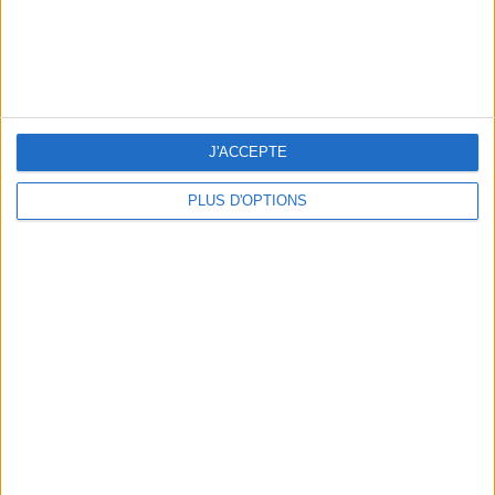
J'ACCEPTE
PLUS D'OPTIONS
679,99 € - Je l’achète
LE DIFFUSEUR D’HUILES ESSENTIELLES