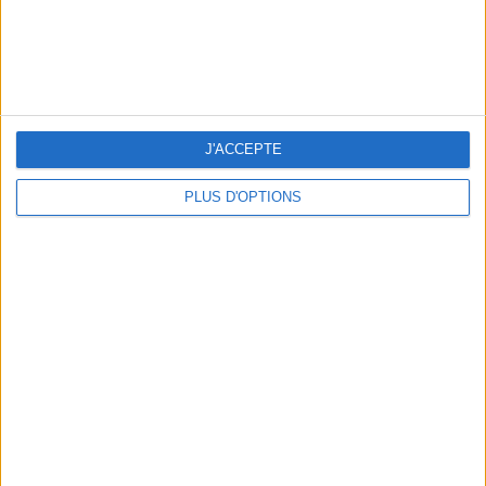
J'ACCEPTE
LE VESTIAIRE PLAGE QUI FAIT RÊVER
PLUS D'OPTIONS
UN MUSÉE + UN RESTO : LE COMBO GAGNANT