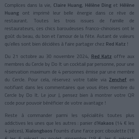
Complices dans la vie,
Claire Huang
,
Hélène Ding
et
Hélène
Huang
ont imprimé leur belle énergie dans ce rêve de
restaurant. Toutes les trois issues de famille de
restaurateurs, ces chics baroudeuses franco-chinoises ont le
goût du beau, du bon et l’amour de la fête. Autant de valeurs
qu’elles sont bien décidées à faire partager chez
Red Katz
!
Du 21 octobre au 30 novembre 2024,
Red Katz
offre aux
membres du Cercle by Do It un cocktail par personne, pour une
réservation maximum de 4 personnes émise par un·e membre
du Cercle. Pour cela, réservez votre table via
Zenchef
en
notifiant dans les commentaires que vous êtes membre du
Cercle by Do It. Le jour J, pensez bien à montrer votre QR
code pour pouvoir bénéficier de votre avantage !
Reste à commander parmi les spécialités toutes plus
addictives les unes que les autres : panier d’
Hakaos
(14 € les
4 pièces),
Xialongbaos
fourrés d’une farce porc ciboulette (18
€ les 6 pièces) ou poulet gingembre (18 €, les 6 pièces),