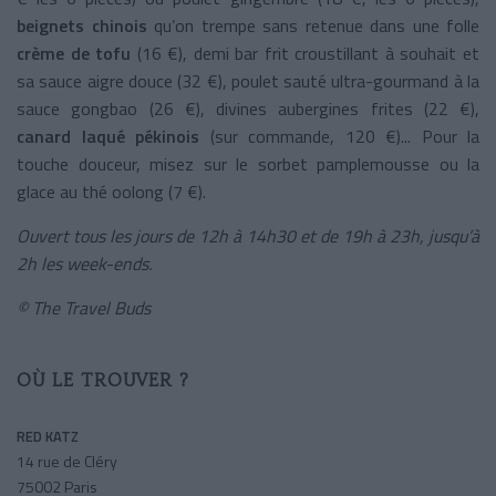
beignets chinois
qu’on trempe sans retenue dans une folle
crème de tofu
(16 €), demi bar frit croustillant à souhait et
sa sauce aigre douce (32 €), poulet sauté ultra-gourmand à la
sauce gongbao (26 €), divines aubergines frites (22 €),
canard laqué pékinois
(sur commande, 120 €)... Pour la
touche douceur, misez sur le sorbet pamplemousse ou la
glace au thé oolong (7 €).
Ouvert tous les jours de 12h à 14h30 et de 19h à 23h, jusqu’à
2h les week-ends.
© The Travel Buds
OÙ LE TROUVER ?
RED KATZ
14 rue de Cléry
75002 Paris