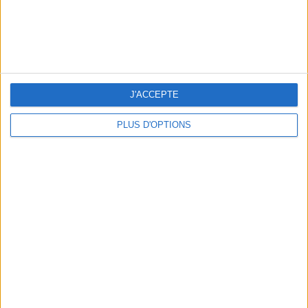
J'ACCEPTE
PLUS D'OPTIONS
5 ESCAPADES AVEC SPA À MOINS DE 2H DE PARIS