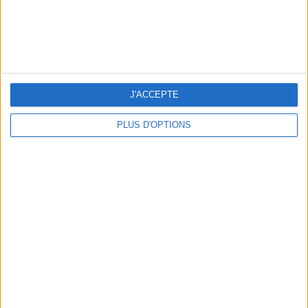
LES PLUS BEAUX HÔTELS DE MONTAGNE POUR L’ÉTÉ
J'ACCEPTE
PLUS D'OPTIONS
5 EXPÉRIENCES FUN À RÉSERVER EN AOÛT À PARIS