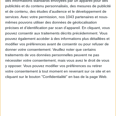
des informations standards envoyées par un appareil pour des
publicités et du contenu personnalisés, des mesures de publicité
et de contenu, des études d'audience et le développement de
services.
Avec votre permission, nos 1043 partenaires et nous-
mêmes pouvons utiliser des données de géolocalisation
précises et d’identification par scan d'appareil. En cliquant, vous
pouvez consentir aux traitements décrits précédemment. Vous
pouvez également accéder à des informations plus détaillées et
ADOPT PARFUMS RÉVOLUTIONNE LA PARFUMERIE MADE IN FRANCE À PETIT PRIX
modifier vos préférences avant de consentir ou pour refuser de
donner votre consentement.
Veuillez noter que certains
traitements de vos données personnelles peuvent ne pas
nécessiter votre consentement, mais vous avez le droit de vous
y opposer. Vous pouvez modifier vos préférences ou retirer
votre consentement à tout moment en revenant sur ce site et en
cliquant sur le bouton "Confidentialité" en bas de la page Web.
TOUT CE QUE VOUS DEVEZ FAIRE À PARIS EN AOÛT