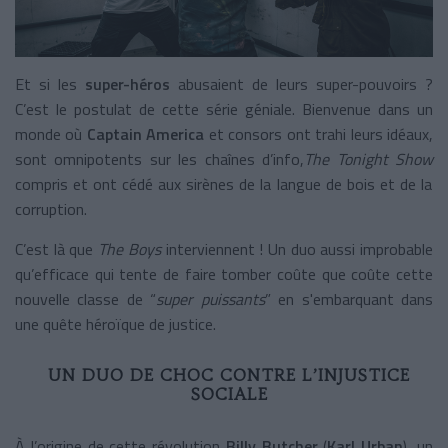
Et si les
super-héros
abusaient de leurs super-pouvoirs ?
C’est le postulat de cette série géniale. Bienvenue dans un
monde où
Captain America
et consors ont trahi leurs idéaux,
sont omnipotents sur les chaînes d’info,
The Tonight Show
compris et ont cédé aux sirènes de la langue de bois et de la
corruption.
C’est là que
The Boys
interviennent !
Un duo aussi improbable
qu’efficace qui tente de faire tomber coûte que coûte cette
nouvelle classe de “
super puissants
” en s'embarquant dans
une quête héroïque de justice.
UN DUO DE CHOC CONTRE L’INJUSTICE
SOCIALE
À l’origine de cette révolution
Billy Butcher
(
Karl Urban
), un