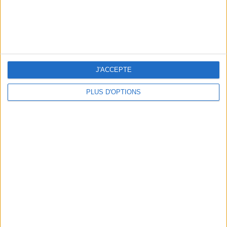
J'ACCEPTE
NOS ADRESSES CHOUCHOUTES POUR UNE VIRÉE À DEAUVILLE-TROUVILLE
PLUS D'OPTIONS
LES NOUVEAUX Q.G. STREET FOOD QUI FONT SALIVER PARIS