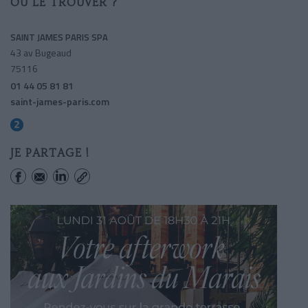
OÙ LE TROUVER ?
SAINT JAMES PARIS SPA
43 av Bugeaud
75116
01 44 05 81 81
saint-james-paris.com
Porte Dauphine (marechal De Lattre De Tassign
JE PARTAGE !