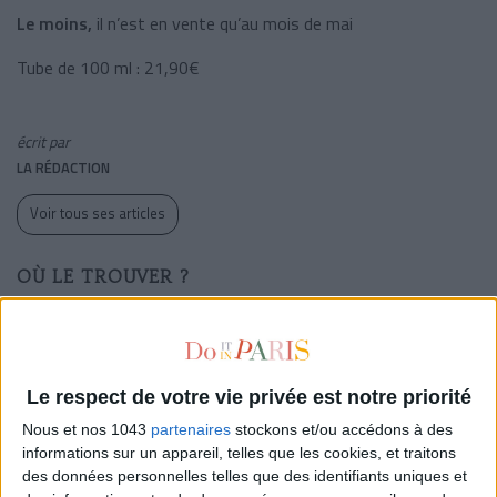
Le moins,
il n’est en vente qu’au mois de mai
Tube de 100 ml : 21,90€
écrit par
LA RÉDACTION
Voir tous ses articles
OÙ LE TROUVER ?
MAISON DE COIFFURE CHRISTOPHE NICOLAS BIOT
52, rue Saint-André des Arts
75006 Paris
Le respect de votre vie privée est notre priorité
01 43 26 58 21
Nous et nos 1043
partenaires
stockons et/ou accédons à des
christophenicolasbiot.com
informations sur un appareil, telles que les cookies, et traitons
Odeon
des données personnelles telles que des identifiants uniques et