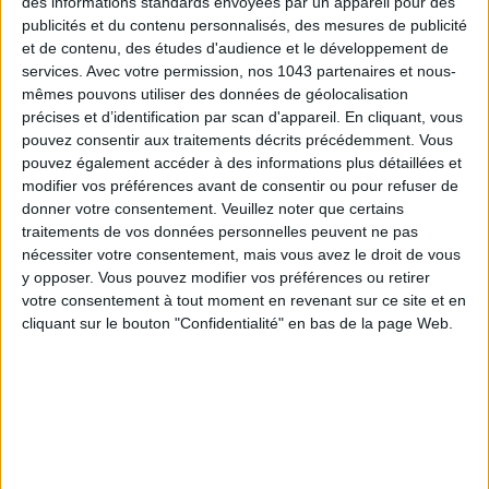
des informations standards envoyées par un appareil pour des
publicités et du contenu personnalisés, des mesures de publicité
OÙ LE TROUVER ?
et de contenu, des études d'audience et le développement de
services.
Avec votre permission, nos 1043 partenaires et nous-
PAUL & JOE
mêmes pouvons utiliser des données de géolocalisation
123 rue de la Pompe
précises et d’identification par scan d'appareil. En cliquant, vous
pouvez consentir aux traitements décrits précédemment. Vous
75016 Paris
pouvez également accéder à des informations plus détaillées et
01 45 53 01 08
modifier vos préférences avant de consentir ou pour refuser de
paulandjoe.com
donner votre consentement.
Veuillez noter que certains
traitements de vos données personnelles peuvent ne pas
Rue De La Pompe (avenue Georges Mandel)
nécessiter votre consentement, mais vous avez le droit de vous
JE PARTAGE !
y opposer. Vous pouvez modifier vos préférences ou retirer
votre consentement à tout moment en revenant sur ce site et en
cliquant sur le bouton "Confidentialité" en bas de la page Web.