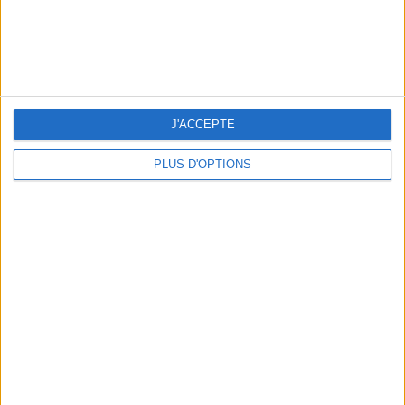
J'ACCEPTE
PLUS D'OPTIONS
RECETTE : LA PASTÈQUE ÉTOILÉE DE L’ÉTÉ