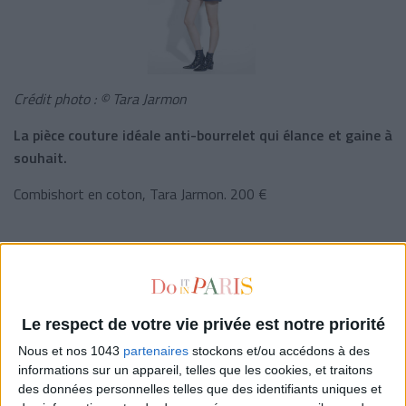
Crédit photo : © Tara Jarmon
La pièce couture idéale anti-bourrelet qui élance et gaine à
souhait.
Combishort en coton, Tara Jarmon. 200 €
Découvrez aussi
les vestes qu'il vous faut ce printemps
.
Le respect de votre vie privée est notre priorité
écrit par
LA RÉDACTION
Nous et nos 1043
partenaires
stockons et/ou accédons à des
informations sur un appareil, telles que les cookies, et traitons
Voir tous ses articles
des données personnelles telles que des identifiants uniques et