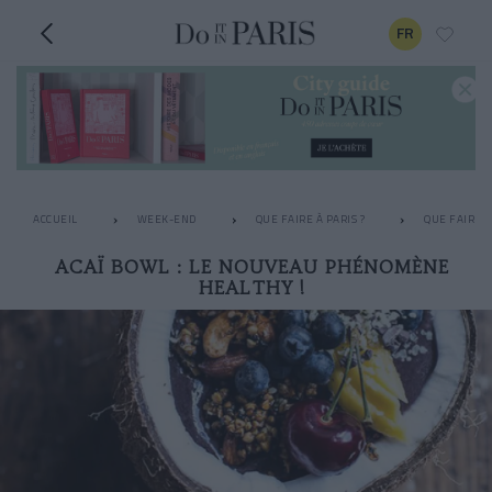
FR
ACCUEIL
WEEK-END
QUE FAIRE À PARIS ?
QUE FAIRE L
ACAÏ BOWL : LE NOUVEAU PHÉNOMÈNE
HEALTHY !