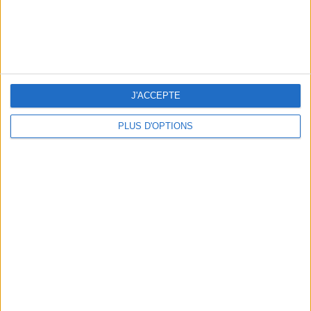
5 ESCAPADES AVEC SPA À MOINS DE 2H DE PARIS
J'ACCEPTE
PLUS D'OPTIONS
NOS ADRESSES CHOUCHOUTES POUR UNE VIRÉE À DEAUVILLE-TROUVILLE