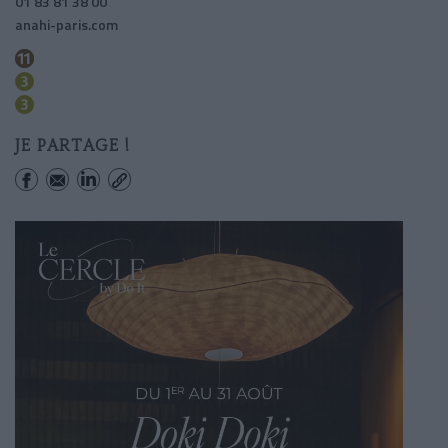
01 83 81 38 00
anahi-paris.com
Arts-et-metiers
Temple
Arts-et-metiers
JE PARTAGE !