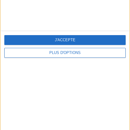
3 EXPÉRIENCES OUTDOOR À DEUX PAS DE PARIS
J'ACCEPTE
PLUS D'OPTIONS
LES CADEAUX DÉLICIEUSEMENT SNOBS À RAPPORTER DE PARIS