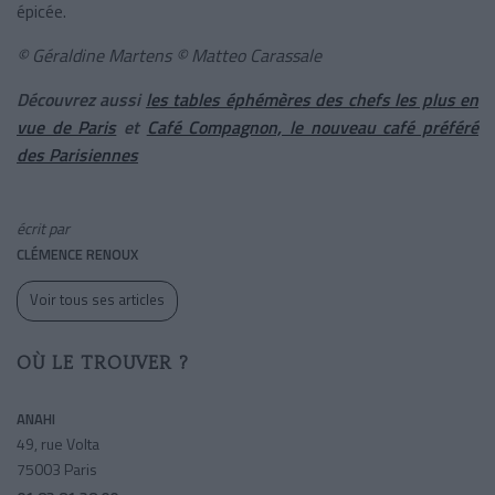
épicée.
© Géraldine Martens
© Matteo Carassale
Découvrez aussi
les tables éphémères des chefs les plus en
vue de Paris
et
Café Compagnon, le nouveau café préféré
des Parisiennes
écrit par
CLÉMENCE RENOUX
Voir tous ses articles
OÙ LE TROUVER ?
ANAHI
49, rue Volta
75003 Paris