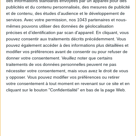
des informations standards envoyées par un appareil pour des
publicités et du contenu personnalisés, des mesures de publicité
et de contenu, des études d'audience et le développement de
services.
Avec votre permission, nos 1043 partenaires et nous-
Un
couteau
perso, assemblé de ses mains, et inspiré des
mêmes pouvons utiliser des données de géolocalisation
couteaux de marin ? Sounds like THE activité pour les daddy
précises et d’identification par scan d'appareil. En cliquant, vous
cool. Près de
Nation
, Charles, artisan coutelier, guide à la
pouvez consentir aux traitements décrits précédemment. Vous
création de A à Z de son propre “
Petit
Parisien
”, couteau à la
pouvez également accéder à des informations plus détaillées et
modifier vos préférences avant de consentir ou pour refuser de
lame affûtée et incurvée vers le bas, mais surtout futur
donner votre consentement.
Veuillez noter que certains
indispensable de votre papa à l’heure de l’
apéro
. De quoi frimer
traitements de vos données personnelles peuvent ne pas
en coupant le saucisson devant les invités.
nécessiter votre consentement, mais vous avez le droit de vous
y opposer. Vous pouvez modifier vos préférences ou retirer
votre consentement à tout moment en revenant sur ce site et en
cliquant sur le bouton "Confidentialité" en bas de la page Web.
149€ - Je réserve !
LA PLUS GASTRONOMIQUE