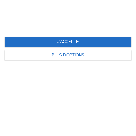
LES MEILLEURS HÔTELS POUR UN WEEK-END SPA ET GASTRONOMIE
J'ACCEPTE
PLUS D'OPTIONS
5 BONS ROMANS EN FORMAT POCHE À DÉVORER CET ÉTÉ