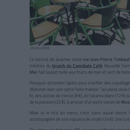
25.04.2019
Ce bistrot de quartier niché
rue Jean-Pierre Timbaul
mérites du
brunch
du
Cannibale Café
. Nouvelle for
Mer
fait la part belle aux fruits de mer et sert de bo
Pourquoi attendre l’apéro pour s’enfiler des coquillag
déjeuner avec une carte faite maison “
les pieds dans l
€), des accras de morue (8 €), du tarama blanc (12 €) ou
de la passion (22 €), à arroser d’un petit canon de
Mus
Mais la re-sta du menu, c’est sans aucun doute 
accompagnée de son espuma de rouille (24 €). Une tu
On aime : sa terrasse XXL un peu surélevée pour p