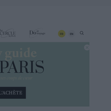
FR
EN