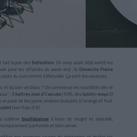
t
fait la joie des
Bellevillois
. On vous avait déjà vanté les
mule pour les affamés du week-end : le
Dimanche Pleine
ns plats du sud comme à Marseille. Ça sent les vacances.
es et du bon vin blanc ? On commence les hostilités dès le
’eau
” : 6
huîtres Jean d’Cancale
(10 €), des
bulots-mayo
(9
 un pavé de lieu jaune, endives braisées à l’orange et fruit
cadet
bien frais (5 €).
la sublime
bouillabaisse
à base de rouget et daurade,
erie hautement parfumée et bien servie.
rofiter des premiers rayons du printemps et mater les