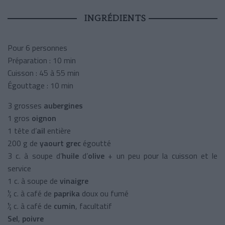
INGRÉDIENTS
Pour 6 personnes
Préparation : 10 min
Cuisson : 45 à 55 min
Égouttage : 10 min
3 grosses
aubergines
1 gros
oignon
1 tête d’
ail
entière
200 g de
yaourt grec
égoutté
3 c. à soupe d’
huile
d’
olive
+ un peu pour la cuisson et le
service
1 c. à soupe de
vinaigre
½ c. à café de
paprika
doux ou fumé
½ c. à café de
cumin
, facultatif
Sel
,
poivre