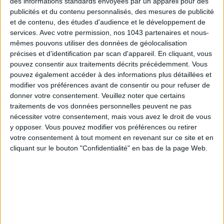
des informations standards envoyées par un appareil pour des
publicités et du contenu personnalisés, des mesures de publicité
et de contenu, des études d'audience et le développement de
services.
Avec votre permission, nos 1043 partenaires et nous-
mêmes pouvons utiliser des données de géolocalisation
précises et d’identification par scan d'appareil. En cliquant, vous
LES SNEAKERS STARS DE L’ÉTÉ
pouvez consentir aux traitements décrits précédemment. Vous
pouvez également accéder à des informations plus détaillées et
modifier vos préférences avant de consentir ou pour refuser de
donner votre consentement.
Veuillez noter que certains
traitements de vos données personnelles peuvent ne pas
nécessiter votre consentement, mais vous avez le droit de vous
y opposer. Vous pouvez modifier vos préférences ou retirer
votre consentement à tout moment en revenant sur ce site et en
cliquant sur le bouton "Confidentialité" en bas de la page Web.
Inscrivez-vous à notre newsletter
S'INSCRIRE