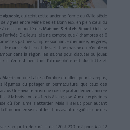
Le
vignoble
, qui ceint cette ancienne ferme du XVIII
e
siècle
 de vignes entre Ménerbes et Bonnieux, en plein cœur du
ne à cette propriété des
Maisons & Hotels Sibuet
. Oubliez
 l’arrivée. D’ailleurs, elle ne compte que 4 chambres et 8
 :tomettes patinées, impressionnante cheminée, bergères,
 de mauve, de bleu et de vert. Une maison qui n’oublie ni
 amour dans la région, les salons pour discuter ou jouer,
 : il n’en est rien tant l’atmosphère est douillette et
s Martin
ou une table à l’ombre du tilleul pour les repas,
des légumes du potager en permaculture, que ceux des
marché. On savoure ainsi une cuisine profondément ancrée
e à la braise ou ces farcis à la niçoise. Aux deux piscines
de où l’on aime s'attarder. Mais il serait pour autant
du Domaine en visitant les chais avant de goûter une des
 avec son jardin de curé – de 120 à 270 m
2
pour 4 à 12