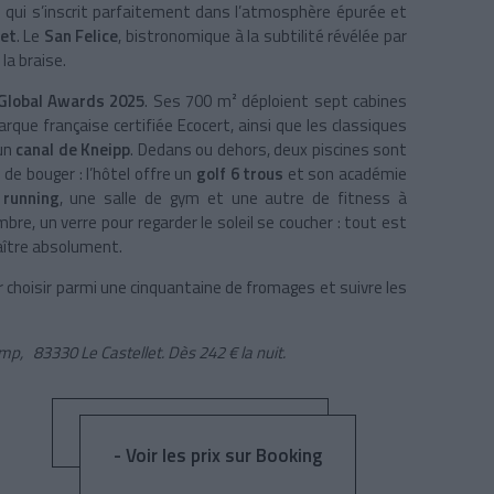
e qui s’inscrit parfaitement dans l’atmosphère épurée et
let
. Le
San Felice
, bistronomique à la subtilité révélée par
 la braise.
Global Awards 2025
. Ses 700 m² déploient sept cabines
arque française certifiée Ecocert, ainsi que les classiques
un
canal de Kneipp
. Dedans ou dehors, deux piscines sont
de bouger : l’hôtel offre un
golf 6 trous
et son académie
s
running
, une salle de gym et une autre de fitness à
bre, un verre pour regarder le soleil se coucher : tout est
ître absolument.
ur choisir parmi une cinquantaine de fromages et suivre les
p, 83330 Le Castellet. Dès 242 € la nuit.
- Voir les prix sur Booking