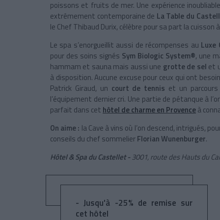
poissons et fruits de mer. Une expérience inoubliabl
extrêmement contemporaine de
La Table du Castel
le Chef Thibaud Durix, célèbre pour sa part la cuisson à
Le spa s’enorgueillit aussi de récompenses au
Luxe 
pour des soins signés
Sym Biologic System®
, une m
hammam et sauna mais aussi une
grotte de sel
et 
à disposition. Aucune excuse pour ceux qui ont besoin 
Patrick Giraud, un
court de tennis
et un parcour
l’équipement dernier cri. Une partie de pétanque à l’om
parfait dans cet
hôtel de charme en Provence
à conna
On aime :
la Cave à vins où l’on descend, intrigués, po
conseils du chef sommelier
Florian Wunenburger
.
Hôtel & Spa du Castellet -
3001, route des Hauts du Cam
- Jusqu'à -25% de remise sur
cet hôtel