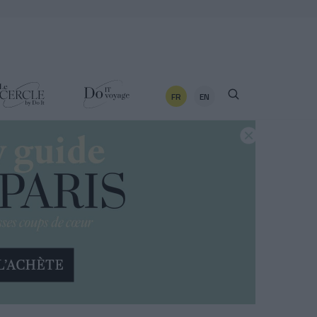
FR
EN