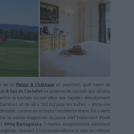
es de ce
Relais & Châteaux
et pourtant, quel havre de
el & Spa du Castellet
ne propose de surcroît que 46 clés,
 entre la bastide ou ces villas aux façades délicatement
s chambres et de 40 à 150 m
2
pour les suites – ancre une
déniable, comme en atteste l’excellente literie. On y vient
ter la cuisine magistrale du jeune chef triplement étoilé
et
Rémy Barbagelata
. 3 menus exceptionnels valorisent
égétale, laissant à Expression Marine le soin de célébrer