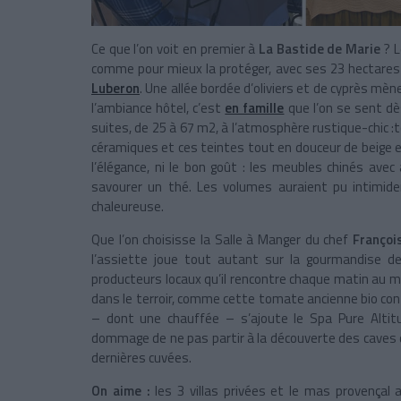
Ce que l’on voit en premier à
La Bastide de Marie
? 
comme pour mieux la protéger, avec ses 23 hectares
Luberon
. Une allée bordée d’oliviers et de cyprès mè
l’ambiance hôtel, c’est
en famille
que l’on se sent dès
suites, de 25 à 67 m
2
, à l’atmosphère rustique-chic
céramiques et ces teintes tout en douceur de beige et
l’élégance, ni le bon goût : les meubles chinés avec
savourer un thé. Les volumes auraient pu intimider
chaleureuse.
Que l’on choisisse la Salle à Manger du chef
Françoi
l’assiette joue tout autant sur la gourmandise 
producteurs locaux qu’il rencontre chaque matin au 
dans le terroir, comme cette tomate ancienne bio confit
– dont une chauffée – s’ajoute le Spa Pure Altitu
dommage de ne pas partir à la découverte des caves 
dernières cuvées.
On aime :
les 3 villas privées et le mas provençal