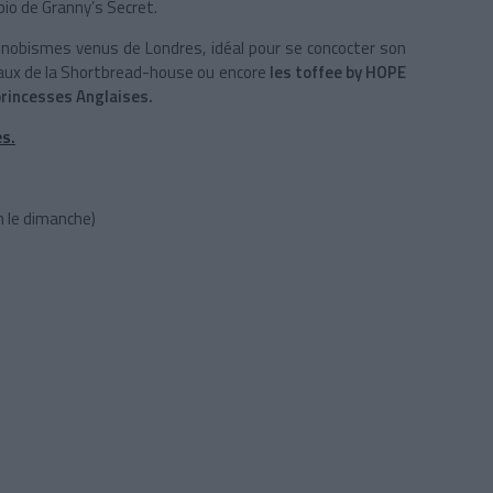
 bio de Granny’s Secret.
 snobismes venus de Londres, idéal pour se concocter son
eaux de la Shortbread-house ou encore
les toffee by HOPE
rincesses Anglaises.
es
.
h le dimanche)