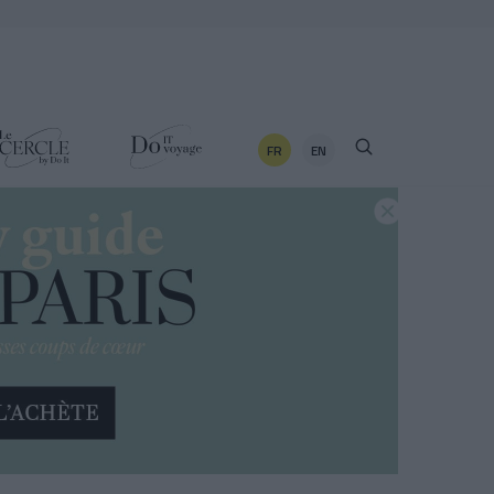
FR
EN