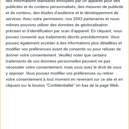
des informations standards envoyées par un appareil pour des
publicités et du contenu personnalisés, des mesures de publicité
et de contenu, des études d'audience et le développement de
services.
Avec votre permission, nos 1043 partenaires et nous-
mêmes pouvons utiliser des données de géolocalisation
précises et d’identification par scan d'appareil. En cliquant, vous
LES MEILLEURS HÔTELS POUR UN WEEK-END SPA ET GASTRONOMIE
pouvez consentir aux traitements décrits précédemment. Vous
pouvez également accéder à des informations plus détaillées et
modifier vos préférences avant de consentir ou pour refuser de
donner votre consentement.
Veuillez noter que certains
traitements de vos données personnelles peuvent ne pas
nécessiter votre consentement, mais vous avez le droit de vous
y opposer. Vous pouvez modifier vos préférences ou retirer
votre consentement à tout moment en revenant sur ce site et en
cliquant sur le bouton "Confidentialité" en bas de la page Web.
5 BONS ROMANS EN FORMAT POCHE À DÉVORER CET ÉTÉ