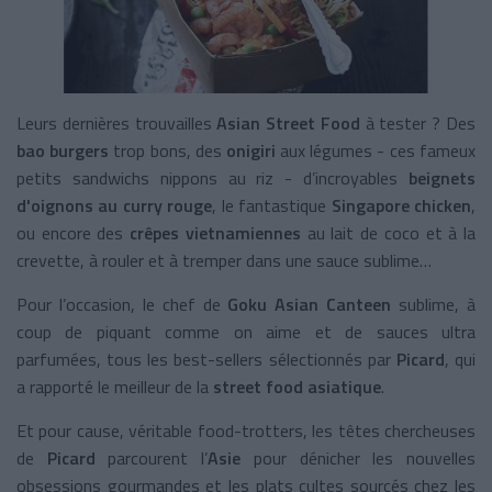
Leurs dernières trouvailles
Asian Street Food
à tester ? Des
bao burgers
trop bons, des
onigiri
aux légumes - ces fameux
petits sandwichs nippons au riz - d’incroyables
beignets
d'oignons au curry rouge
, le fantastique
Singapore chicken
,
ou encore des
crêpes vietnamiennes
au lait de coco et à la
crevette, à rouler et à tremper dans une sauce sublime…
Pour l’occasion, le chef de
Goku Asian Canteen
sublime, à
coup de piquant comme on aime et de sauces ultra
parfumées, tous les best-sellers sélectionnés par
Picard
, qui
a rapporté le meilleur de la
street food asiatique
.
Et pour cause, véritable food-trotters, les têtes chercheuses
de
Picard
parcourent l’
Asie
pour dénicher les nouvelles
obsessions gourmandes et les plats cultes sourcés chez les