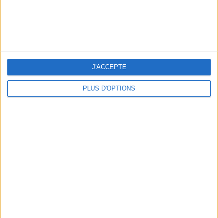
J'ACCEPTE
5 ESCAPADES AVEC SPA À MOINS DE 2H DE PARIS
PLUS D'OPTIONS
NOS ADRESSES CHOUCHOUTES POUR UNE VIRÉE À DEAUVILLE-TROUVILLE