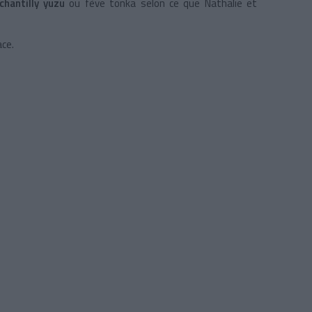
chantilly yuzu
ou fève tonka selon ce que Nathalie et
ace.