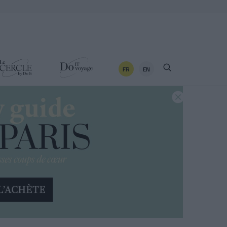
FR
EN