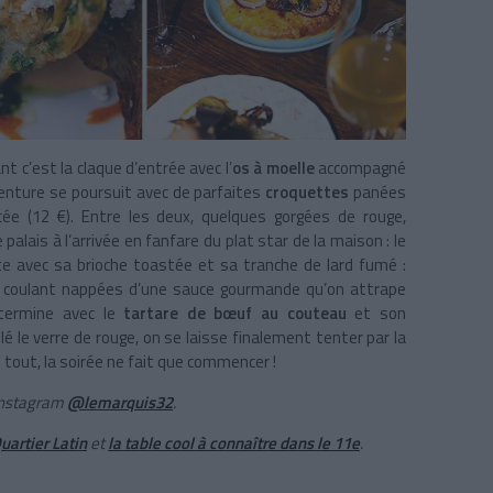
 c’est la claque d’entrée avec l’
os à moelle
accompagné
venture se poursuit avec de parfaites
croquettes
panées
e (12 €). Entre les deux, quelques gorgées de rouge,
e palais à l’arrivée en fanfare du plat star de la maison : le
te avec sa brioche toastée et sa tranche de lard fumé :
uf coulant nappées d’une sauce gourmande qu’on attrape
 termine avec le
tartare de bœuf au couteau
et son
le verre de rouge, on se laisse finalement tenter par la
s tout, la soirée ne fait que commencer !
 instagram
@lemarquis32
.
uartier Latin
et
la table cool à connaître dans le 11e
.