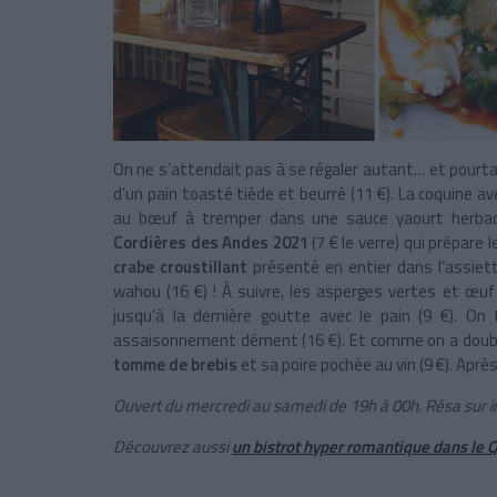
On ne s’attendait pas à se régaler autant… et pourtant
d’un pain toasté tiède et beurré (11 €). La coquine a
au bœuf à tremper dans une sauce yaourt herbacé
Cordières des Andes 2021
(7 € le verre) qui prépare l
crabe croustillant
présenté en entier dans l’assiet
wahou (16 €) ! À suivre, les asperges vertes et œ
jusqu’à la dernière goutte avec le pain (9 €). On
assaisonnement dément (16 €). Et comme on a doublé 
tomme de brebis
et sa poire pochée au vin (9 €). Aprè
Ouvert du mercredi au samedi de 19h à 00h. Résa sur
Découvrez aussi
un bistrot hyper romantique dans le Q