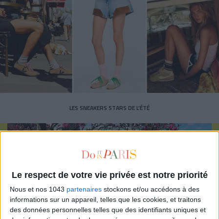
LES SNEAKERS STARS DE L’ÉTÉ
Le respect de votre vie privée est notre priorité
Nous et nos 1043
partenaires
stockons et/ou accédons à des
Inscrivez-vous à notre newsletter
informations sur un appareil, telles que les cookies, et traitons
des données personnelles telles que des identifiants uniques et