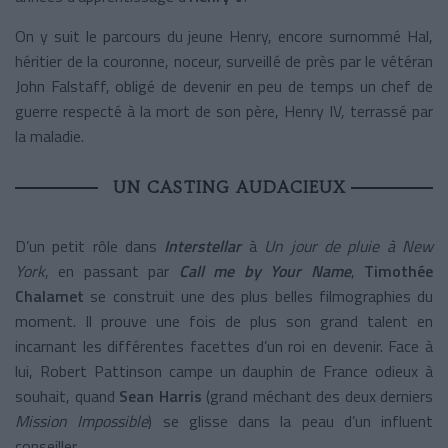
On y suit le parcours du jeune Henry, encore surnommé Hal,
héritier de la couronne, noceur, surveillé de près par le vétéran
John Falstaff, obligé de devenir en peu de temps un chef de
guerre respecté à la mort de son père, Henry IV, terrassé par
la maladie.
UN CASTING AUDACIEUX
D’un petit rôle dans
Interstellar
à
Un jour de pluie à New
York
, en passant par
Call me by Your Name
,
Timothée
Chalamet
se construit une des plus belles filmographies du
moment. Il prouve une fois de plus son grand talent en
incarnant les différentes facettes d’un roi en devenir. Face à
lui, Robert Pattinson campe un dauphin de France odieux à
souhait, quand
Sean Harris
(grand méchant des deux derniers
Mission Impossible
) se glisse dans la peau d’un influent
conseiller.