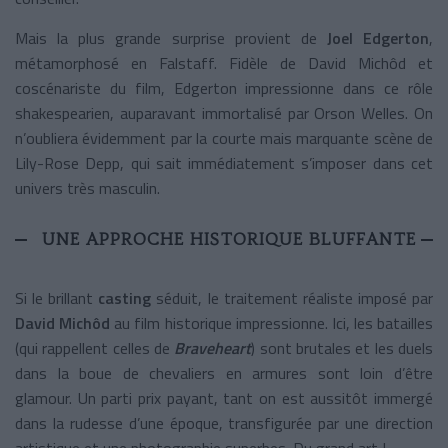
Mais la plus grande surprise provient de
Joel Edgerton
,
métamorphosé en Falstaff. Fidèle de David Michôd et
coscénariste du film, Edgerton impressionne dans ce rôle
shakespearien, auparavant immortalisé par Orson Welles. On
n’oubliera évidemment par la courte mais marquante scène de
Lily-Rose Depp, qui sait immédiatement s’imposer dans cet
univers très masculin.
UNE APPROCHE HISTORIQUE BLUFFANTE
Si le brillant
casting
séduit, le traitement réaliste imposé par
David Michôd
au film historique impressionne. Ici, les batailles
(qui rappellent celles de
Braveheart
) sont brutales et les duels
dans la boue de chevaliers en armures sont loin d’être
glamour. Un parti prix payant, tant on est aussitôt immergé
dans la rudesse d’une époque, transfigurée par une direction
artistique et une photographie superbes. Du grand art !