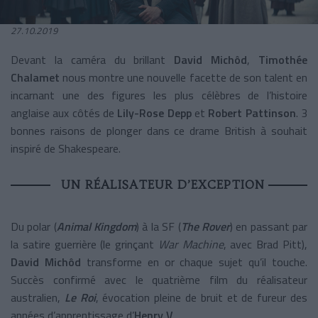
27.10.2019
Devant la caméra du brillant
David Michôd
,
Timothée
Chalamet
nous montre une nouvelle facette de son talent en
incarnant une des figures les plus célèbres de l’histoire
anglaise aux côtés de
Lily-Rose Depp
et
Robert Pattinson
. 3
bonnes raisons de plonger dans ce drame British à souhait
inspiré de Shakespeare.
UN RÉALISATEUR D’EXCEPTION
Du polar (
Animal Kingdom
) à la SF (
The Rover
) en passant par
la satire guerrière (le grinçant
War Machine
, avec Brad Pitt),
David Michôd
transforme en or chaque sujet qu’il touche.
Succès confirmé avec le quatrième film du réalisateur
australien,
Le Roi
, évocation pleine de bruit et de fureur des
années d’apprentissage d’
Henry V
.