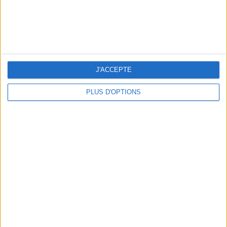
LES MEILLEURS APÉROS LES PIEDS DANS L’EAU
J'ACCEPTE
PLUS D'OPTIONS
LES MEILLEURES TABLES SUDISTES DE PARIS