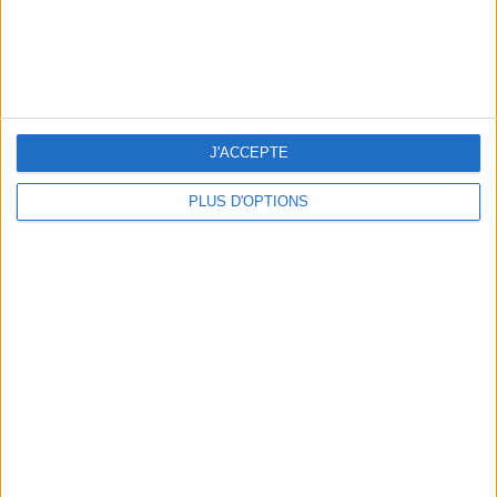
NOS ADRESSES CHOUCHOUTES POUR UNE VIRÉE À DEAUVILLE-TROUVILLE
J'ACCEPTE
PLUS D'OPTIONS
LES NOUVEAUX Q.G. STREET FOOD QUI FONT SALIVER PARIS