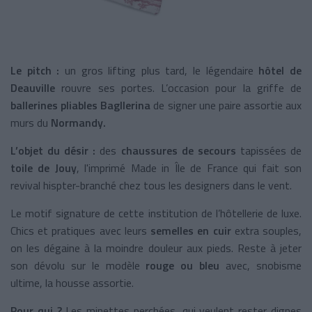
Le pitch :
un gros lifting plus tard, le légendaire
hôtel de
Deauville
rouvre ses portes. L’occasion pour la griffe de
ballerines pliables Bagllerina
de signer une paire assortie aux
murs du
Normandy.
L’objet du désir :
des
chaussures de secours
tapissées de
toile de Jouy
, l'imprimé Made in Île de France qui fait son
revival hispter-branché chez tous les designers dans le vent.
Le motif signature de cette institution de l’hôtellerie de luxe.
Chics et pratiques avec leurs
semelles en cuir
extra souples,
on les dégaine à la moindre douleur aux pieds. Reste à jeter
son dévolu sur le modèle
rouge ou bleu
avec, snobisme
ultime, la housse assortie.
Pour qui ?
Les minettes perchées, qui veulent rester dignes