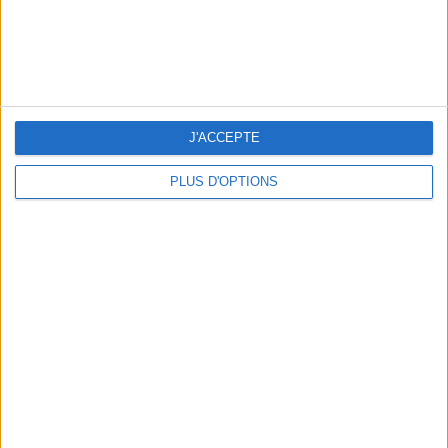
THE HOTTEST NEW STREET FOOD SPOTS IN PARIS
J'ACCEPTE
PLUS D'OPTIONS
BEACHWEAR ESSENTIALS FOR THE ULTIMATE SUMMER WARDROBE