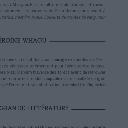
 roman,
Maryam
. Et le résultat est absolument effrayant
rend comment les hommes de Boko Haram parviennent à
 autrefois, c’est fini. Je pue. Couverte de croûtes de sang, mon
ÉROÏNE WHAOU
 trouve son salut dans son
courage
extraordinaire. C’est
oses sérieuses commencent pour l’adolescente badass.
 les bras, Maryam traverse des forêts avant de retrouver
 jeune femme est rendue
coupable
d’avoir souillé le sang de
lgré l’horreur et son obstination à
combattre l’injustice
 GRANDE LITTÉRATURE
cide de Bosnie,
Edna O’Brien
, hantée par la
violence faite