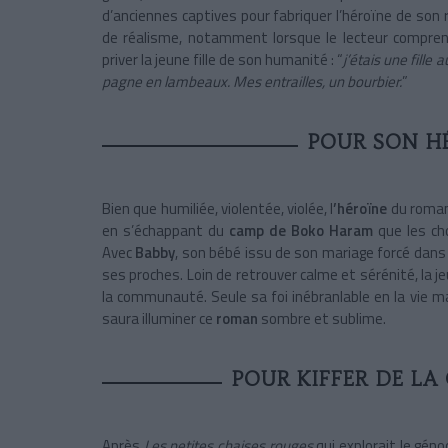
d’anciennes captives pour fabriquer l’héroïne de son
de réalisme, notamment lorsque le lecteur comp
priver la jeune fille de son humanité : “
j’étais une fille
pagne en lambeaux. Mes entrailles, un bourbier.
”
POUR SON H
Bien que humiliée, violentée, violée, l
’héroïne
du roman
en s’échappant du
camp de Boko Haram
que les ch
Avec
Babby
, son bébé issu de son mariage forcé dans
ses proches. Loin de retrouver calme et sérénité, la
la communauté. Seule sa foi inébranlable en la vie ma
saura illuminer ce
roman
sombre et sublime.
POUR KIFFER DE LA
Après
Les petites chaises rouges
qui explorait le géno