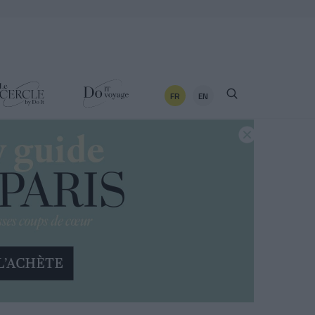
FR
EN