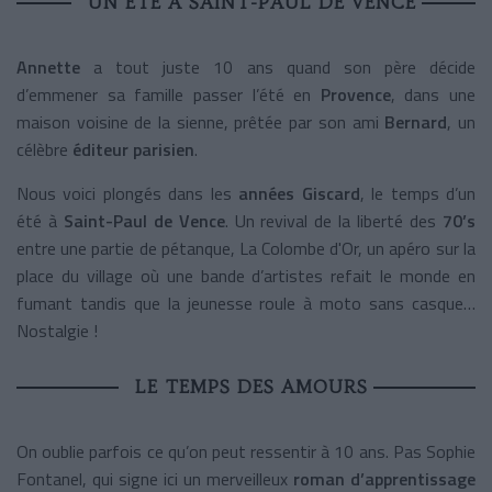
UN ÉTÉ À SAINT-PAUL DE VENCE
Annette
a tout juste 10 ans quand son père décide
d’emmener sa famille passer l’été en
Provence
, dans une
maison voisine de la sienne, prêtée par son ami
Bernard
, un
célèbre
éditeur parisien
.
Nous voici plongés dans les
années Giscard
, le temps d’un
été à
Saint-Paul de Vence
. Un revival de la liberté des
70’s
entre une partie de pétanque, La Colombe d'Or, un apéro sur la
place du village où une bande d’artistes refait le monde en
fumant tandis que la jeunesse roule à moto sans casque…
Nostalgie !
LE TEMPS DES AMOURS
On oublie parfois ce qu’on peut ressentir à 10 ans. Pas Sophie
Fontanel, qui signe ici un merveilleux
roman d’apprentissage