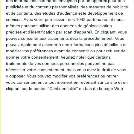
des informations standards envoyées par un appareil pour des
publicités et du contenu personnalisés, des mesures de publicité
et de contenu, des études d'audience et le développement de
services.
Avec votre permission, nos 1043 partenaires et nous-
mêmes pouvons utiliser des données de géolocalisation
LES SNEAKERS STARS DE L’ÉTÉ
précises et d’identification par scan d'appareil. En cliquant, vous
pouvez consentir aux traitements décrits précédemment. Vous
pouvez également accéder à des informations plus détaillées et
modifier vos préférences avant de consentir ou pour refuser de
donner votre consentement.
Veuillez noter que certains
traitements de vos données personnelles peuvent ne pas
nécessiter votre consentement, mais vous avez le droit de vous
y opposer. Vous pouvez modifier vos préférences ou retirer
Inscrivez-vous à notre newsletter
votre consentement à tout moment en revenant sur ce site et en
cliquant sur le bouton "Confidentialité" en bas de la page Web.
S'INSCRIRE