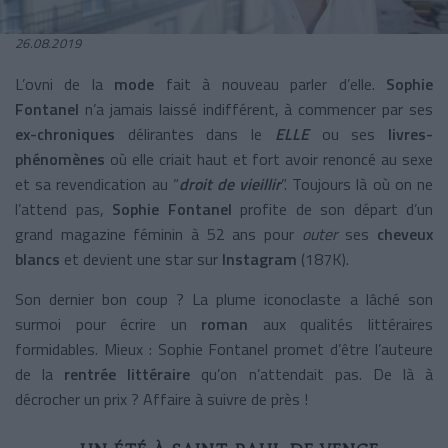
26.08.2019
L’ovni de la
mode
fait à nouveau parler d’elle.
Sophie
Fontanel
n’a jamais laissé indifférent, à commencer par ses
ex-chroniques
délirantes dans le
ELLE
ou ses
livres-
phénomènes
où elle criait haut et fort avoir renoncé au sexe
et sa revendication au “
droit de vieillir
”. Toujours là où on ne
l’attend pas,
Sophie Fontanel
profite de son départ d’un
grand magazine féminin à 52 ans pour
outer
ses
cheveux
blancs
et devient une star sur
Instagram
(187K).
Son dernier bon coup ? La plume iconoclaste a lâché son
surmoi pour écrire un
roman
aux qualités littéraires
formidables. Mieux : Sophie Fontanel promet d’être l’auteure
de la
rentrée littéraire
qu’on n’attendait pas. De là à
décrocher un prix ? Affaire à suivre de près !