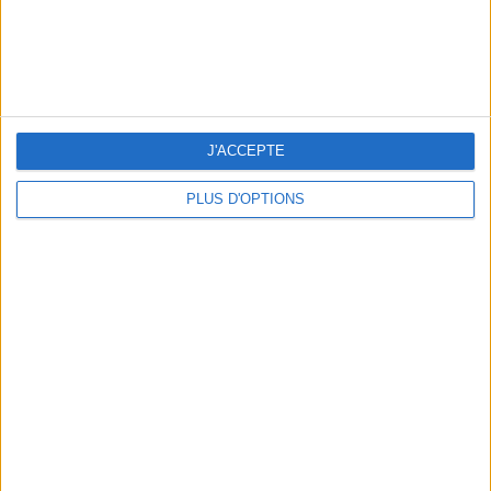
LES PLUS BEAUX HÔTELS DE MONTAGNE POUR L’ÉTÉ
J'ACCEPTE
PLUS D'OPTIONS
5 EXPÉRIENCES FUN À RÉSERVER EN AOÛT À PARIS