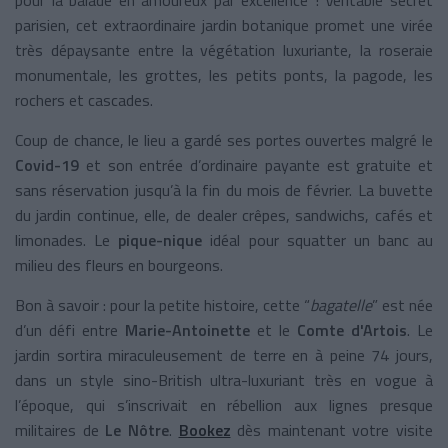
parisien, cet extraordinaire jardin botanique promet une virée
très dépaysante entre la végétation luxuriante, la roseraie
monumentale, les grottes, les petits ponts, la pagode, les
rochers et cascades.
Coup de chance, le lieu a gardé ses portes ouvertes malgré le
Covid-19
et son entrée d’ordinaire payante est gratuite et
sans réservation jusqu’à la fin du mois de février. La buvette
du jardin continue, elle, de dealer crêpes, sandwichs, cafés et
limonades. Le
pique-nique
idéal pour squatter un banc au
milieu des fleurs en bourgeons.
Bon à savoir : pour la petite histoire, cette “
bagatelle
” est née
d’un défi entre
Marie-Antoinette
et le
Comte d'Artois
. Le
jardin sortira miraculeusement de terre en à peine 74 jours,
dans un style sino-British ultra-luxuriant très en vogue à
l’époque, qui s’inscrivait en rébellion aux lignes presque
militaires de
Le Nôtre
.
Bookez
dès maintenant votre visite