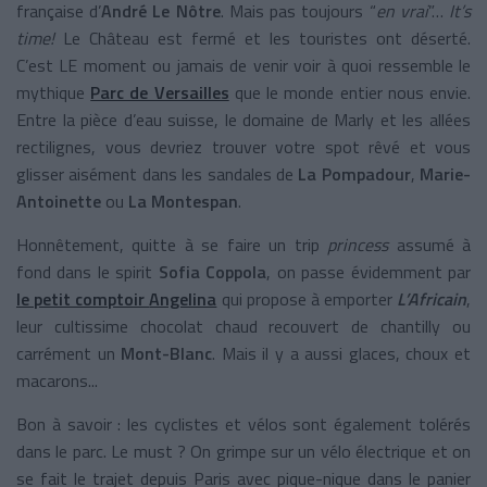
française d’
André Le Nôtre
. Mais pas toujours “
en vrai
”…
It’s
time!
Le Château est fermé et les touristes ont déserté.
C’est LE moment ou jamais de venir voir à quoi ressemble le
mythique
Parc de Versailles
que le monde entier nous envie.
Entre la pièce d’eau suisse, le domaine de Marly et les allées
rectilignes, vous devriez trouver votre spot rêvé et vous
glisser aisément dans les sandales de
La Pompadour
,
Marie-
Antoinette
ou
La Montespan
.
Honnêtement, quitte à se faire un trip
princess
assumé à
fond dans le spirit
Sofia Coppola
, on passe évidemment par
le petit comptoir
Angelina
qui propose à emporter
L’Africain
,
leur cultissime chocolat chaud recouvert de chantilly ou
carrément un
Mont-Blanc
. Mais il y a aussi glaces, choux et
macarons...
Bon à savoir : les cyclistes et vélos sont également tolérés
dans le parc. Le must ? On grimpe sur un vélo électrique et on
se fait le trajet depuis Paris avec pique-nique dans le panier