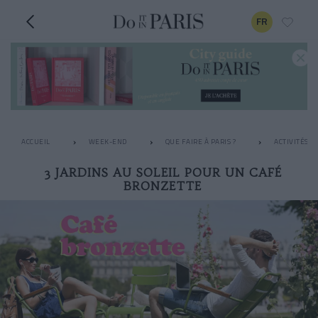
FR
ACCUEIL
WEEK-END
QUE FAIRE À PARIS ?
ACTIVITÉS I
3 JARDINS AU SOLEIL POUR UN CAFÉ
BRONZETTE