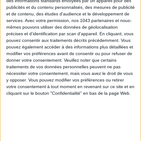
des informations standards envoyées par un appareil pour des
publicités et du contenu personnalisés, des mesures de publicité
et de contenu, des études d'audience et le développement de
services.
Avec votre permission, nos 1043 partenaires et nous-
mêmes pouvons utiliser des données de géolocalisation
précises et d’identification par scan d'appareil. En cliquant, vous
pouvez consentir aux traitements décrits précédemment. Vous
pouvez également accéder à des informations plus détaillées et
modifier vos préférences avant de consentir ou pour refuser de
donner votre consentement.
Veuillez noter que certains
traitements de vos données personnelles peuvent ne pas
nécessiter votre consentement, mais vous avez le droit de vous
AUTRES SUGGESTIONS
y opposer. Vous pouvez modifier vos préférences ou retirer
votre consentement à tout moment en revenant sur ce site et en
cliquant sur le bouton "Confidentialité" en bas de la page Web.
ÉLYSÉE - ÉTOILE : LES ADRESSES CHICS À
LES (VRAIES) BONNES ADRESSE
RETENIR
CONNAÎTRE AUTOUR DE LA TOUR E