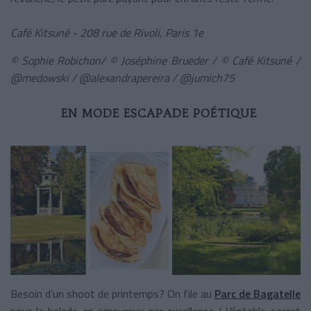
Café Kitsuné -
208 rue de Rivoli, Paris 1e
© Sophie Robichon/
© Joséphine Brueder /
© Café Kitsuné /
@medowski / @alexandrapereira / @jumich75
EN MODE ESCAPADE POÉTIQUE
Besoin d’un shoot de printemps? On file au
Parc de Bagatelle
pour la balade en amoureux par excellence ! Véritable secret