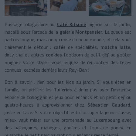
Passage obligatoire au
Café Kitsuné
pignon sur le jardin,
installé sous l’arcade de la
galerie Montpensier
. La queue est
parfois longue, mais on y croise du beau monde, et cela vaut
clairement le détour :
cafés
de spécialités,
matcha latte
,
dirty chai et autres
cookies
foodporn du petit déj’ au goûter.
Soignez votre style : vous risquez de rencontrer des têtes
connues, cachées derrière leurs Ray-Ban !
Bon à savoir : rien pour les kids au jardin. Si vous êtes en
famille, on préfère les
Tuileries
à deux pas avec l’immense
espace de toboggan et jeux pour enfants et un petit déj’ ou
quatre-heures à approvisionner chez
Sébastien Gaudard
,
juste en face. Si votre objectif est d’occuper la jeune classe,
mieux vaut miser sur une promenade au
Luxembourg
avec
des balançoires, manèges, gaufres et tours de poney. En
revanche, le petit parc payant pour enfants reste fermé.