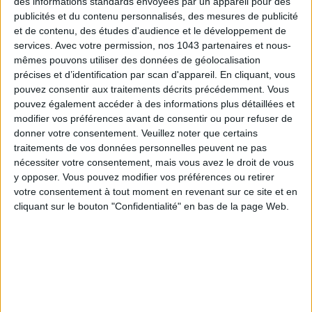
des informations standards envoyées par un appareil pour des
quoi passer incognito avec un petit débardeur blanc et un
publicités et du contenu personnalisés, des mesures de publicité
short en jean,
Kate Moss style
.
et de contenu, des études d'audience et le développement de
services.
Avec votre permission, nos 1043 partenaires et nous-
Lunettes de soleil Cream/Leo Tortoise Fitzroy avec montures
mêmes pouvons utiliser des données de géolocalisation
classiques,
Mr Boho
, 74,90 €.
précises et d’identification par scan d'appareil. En cliquant, vous
pouvez consentir aux traitements décrits précédemment. Vous
pouvez également accéder à des informations plus détaillées et
LE BLOUSON EN JEAN DE CLAUDIE PIERLOT
modifier vos préférences avant de consentir ou pour refuser de
donner votre consentement.
Veuillez noter que certains
traitements de vos données personnelles peuvent ne pas
nécessiter votre consentement, mais vous avez le droit de vous
y opposer. Vous pouvez modifier vos préférences ou retirer
votre consentement à tout moment en revenant sur ce site et en
cliquant sur le bouton "Confidentialité" en bas de la page Web.
Un blouson orange pour colorer sa vie. Notre nouvelle
obsession. Vive la veste en jean de
Claudie Pierlot
pour