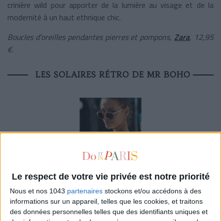
crinière wild pour apporter de la lumière au visage et de la
modernité à un haut ethnique chic.
Boucles d’oreilles pendantes pierres et pompons,
Zara
, 12,95
€.
LES SOLAIRES RÉTRO DE MR BOHO
Le respect de votre vie privée est notre priorité
Nous et nos 1043
partenaires
stockons et/ou accédons à des
Prêtes pour une session bronzette au soleil sur l’herbe du
informations sur un appareil, telles que les cookies, et traitons
des données personnelles telles que des identifiants uniques et
Parc Monceau avec ces solaires
Mr Boho
rétro à souhait. De