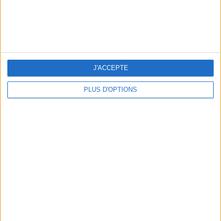
J'ACCEPTE
PLUS D'OPTIONS
LES PLUS BEAUX BAGAGES POUR VOYAGER AVEC STYLE