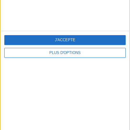
J'ACCEPTE
PLUS D'OPTIONS
LES SACS D’ÉTÉ QUI DONNENT LE TON DE LA SAISON