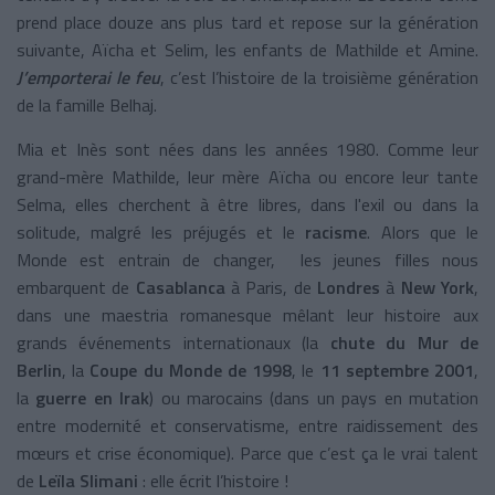
prend place douze ans plus tard et repose sur la génération
suivante, Aïcha et Selim, les enfants de Mathilde et Amine.
J’emporterai le feu
, c’est l’histoire de la troisième génération
de la famille Belhaj.
Mia et Inès sont nées dans les années 1980. Comme leur
grand-mère Mathilde, leur mère Aïcha ou encore leur tante
Selma, elles cherchent à être libres, dans l'exil ou dans la
solitude, malgré les préjugés et le
racisme
.
Alors que le
Monde est entrain de changer, les jeunes filles nous
embarquent de
Casablanca
à Paris, de
Londres
à
New York
,
dans une maestria romanesque mêlant leur histoire aux
grands événements internationaux (la
chute du Mur de
Berlin
, la
Coupe du Monde de 1998
, le
11 septembre 2001
,
la
guerre en Irak
) ou marocains (dans un pays en mutation
entre modernité et conservatisme, entre raidissement des
mœurs et crise économique). Parce que c’est ça le vrai talent
de
Leïla Slimani
: elle écrit l’histoire !