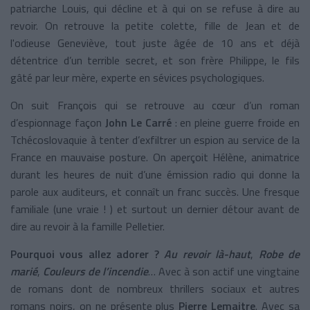
patriarche Louis, qui décline et à qui on se refuse à dire au
revoir. On retrouve la petite colette, fille de Jean et de
l'odieuse Geneviève, tout juste âgée de 10 ans et déjà
détentrice d’un terrible secret, et son frère Philippe, le fils
gâté par leur mère,
experte en sévices psychologiques
.
On suit François qui se retrouve au cœur d’un roman
d’espionnage façon
John Le Carré
: en pleine guerre froide en
Tchécoslovaquie à tenter d’exfiltrer un espion au service de la
France en mauvaise posture. On aperçoit Hélène,
animatrice
durant les heures de nuit d’une émission radio qui donne la
parole aux auditeurs, et connaît un franc succès. Une fresque
familiale (une vraie ! ) et surtout un dernier détour avant de
dire au revoir à la famille Pelletier.
Pourquoi vous allez adorer ?
Au revoir là-haut
,
Robe de
marié
,
Couleurs de l’incendie
… Avec à son actif une vingtaine
de romans dont de nombreux thrillers sociaux et autres
romans noirs, on ne présente plus
Pierre Lemaitre
. Avec sa