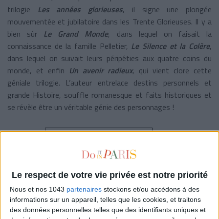
trilogie
Les années glorieuses
, il signe une plongée
mouvementée et jubilatoire dans les Trente Glorieuses. Il y a
bien sûr
Le Grand Monde
, dans lequel on faisait la
connaissance de la famille Pelletier,
Le Silence et la Colère
,
dans lequel on suivait leurs péripéties aux quatre coins du
monde, et enfin
Un avenir radieux
, qui vient clore cette
géniale trilogie. L’auteur e
ntrelace destins personnels et
grande Histoire, souffle romanesque et faits historiques et
se révèle être un véritable
génie des personnages !
23,90 € - Je l’achète !
Le respect de votre vie privée est notre priorité
Nous et nos 1043
partenaires
stockons et/ou accédons à des
informations sur un appareil, telles que les cookies, et traitons
POUR LECTEURS AVERTIS DE “7 À 120 ANS”
des données personnelles telles que des identifiants uniques et