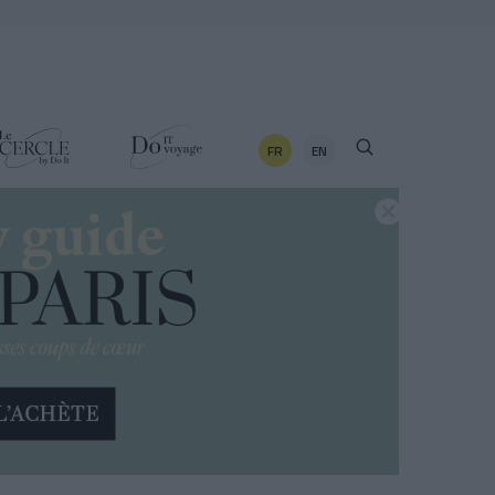
FR
EN