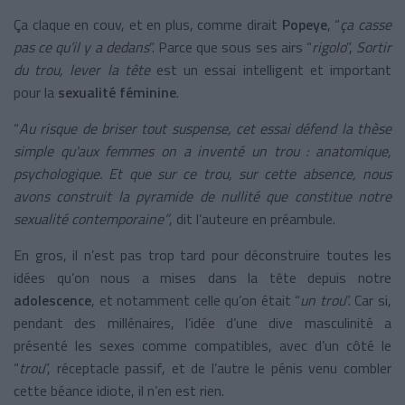
Ça claque en couv, et en plus, comme dirait
Popeye
, “
ça casse
pas ce qu’il y a dedans
”. Parce que sous ses airs “
rigolo
”,
Sortir
du trou, lever la tête
est un essai intelligent et important
pour la
sexualité féminine
.
“
Au risque de briser tout suspense, cet essai défend la thèse
simple qu'aux femmes on a inventé un trou : anatomique,
psychologique. Et que sur ce trou, sur cette absence, nous
avons construit la pyramide de nullité que constitue notre
sexualité contemporaine”
, dit l’auteure en préambule.
En gros, il n’est pas trop tard pour déconstruire toutes les
idées qu’on nous a mises dans la tête depuis notre
adolescence
, et notamment celle qu’on était “
un trou
”. Car si,
pendant des millénaires, l’idée d’une dive masculinité a
présenté les sexes comme compatibles, avec d’un côté le
“
trou
”, réceptacle passif, et de l’autre le pénis venu combler
cette béance idiote, il n’en est rien.