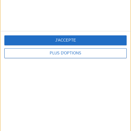
5 EXPÉRIENCES FUN À RÉSERVER EN AOÛT À PARIS
J'ACCEPTE
PLUS D'OPTIONS
3 SUBLIMES TERRASSES OUVERTES TOUT LE MOIS D’AOÛT