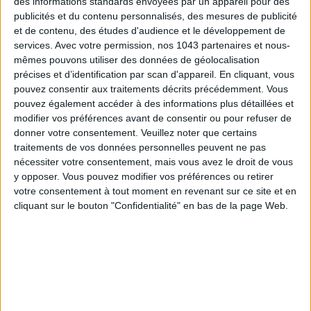
des informations standards envoyées par un appareil pour des
publicités et du contenu personnalisés, des mesures de publicité
et de contenu, des études d'audience et le développement de
services.
Avec votre permission, nos 1043 partenaires et nous-
AUTRES SUGGESTIONS
mêmes pouvons utiliser des données de géolocalisation
précises et d’identification par scan d'appareil. En cliquant, vous
pouvez consentir aux traitements décrits précédemment. Vous
pouvez également accéder à des informations plus détaillées et
modifier vos préférences avant de consentir ou pour refuser de
donner votre consentement.
Veuillez noter que certains
traitements de vos données personnelles peuvent ne pas
nécessiter votre consentement, mais vous avez le droit de vous
LES MEILLEURS HÔTELS POUR UN WEEK-
LES (VRAIES) BONNES ADRESSE
END SPA ET GASTRONOMIE
CONNAÎTRE AUTOUR DE LA TOUR E
y opposer. Vous pouvez modifier vos préférences ou retirer
votre consentement à tout moment en revenant sur ce site et en
cliquant sur le bouton "Confidentialité" en bas de la page Web.
LA SEMAINE DE DO IT