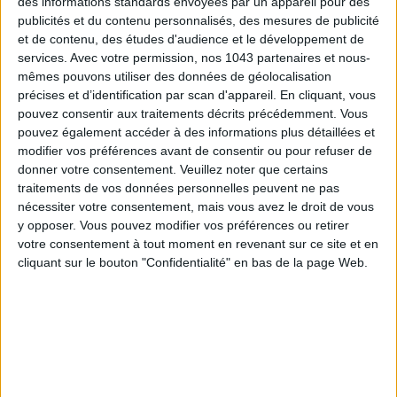
des informations standards envoyées par un appareil pour des
publicités et du contenu personnalisés, des mesures de publicité
et de contenu, des études d'audience et le développement de
services.
Avec votre permission, nos 1043 partenaires et nous-
Inscrivez-vous à notre newsletter
mêmes pouvons utiliser des données de géolocalisation
précises et d’identification par scan d'appareil. En cliquant, vous
pouvez consentir aux traitements décrits précédemment. Vous
S'INSCRIRE
pouvez également accéder à des informations plus détaillées et
modifier vos préférences avant de consentir ou pour refuser de
donner votre consentement.
Veuillez noter que certains
traitements de vos données personnelles peuvent ne pas
nécessiter votre consentement, mais vous avez le droit de vous
y opposer. Vous pouvez modifier vos préférences ou retirer
votre consentement à tout moment en revenant sur ce site et en
cliquant sur le bouton "Confidentialité" en bas de la page Web.
ADOPT PARFUMS RÉVOLUTIONNE LA PARFUMERIE MADE IN FRANCE À PETIT PRIX