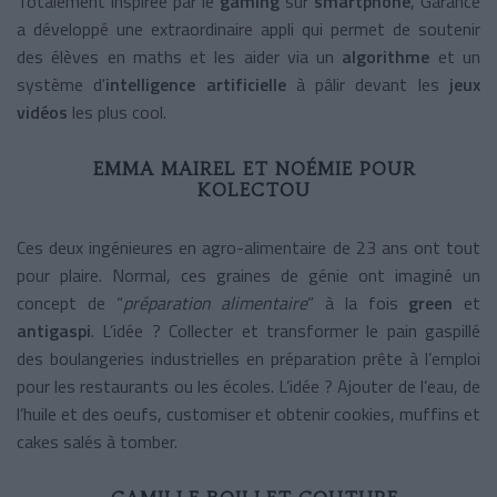
Totalement inspirée par le
gaming
sur
smartphone
, Garance
a développé une extraordinaire appli qui permet de soutenir
des élèves en maths et les aider via un
algorithme
et un
système d'
intelligence artificielle
à pâlir devant les
jeux
vidéos
les plus cool.
EMMA MAIREL ET NOÉMIE POUR
KOLECTOU
Ces deux ingénieures en agro-alimentaire de 23 ans ont tout
pour plaire. Normal, ces graines de génie ont imaginé un
concept de “
préparation alimentaire
” à la fois
green
et
antigaspi
. L’idée ? Collecter et transformer le pain gaspillé
des boulangeries industrielles en préparation prête à l’emploi
pour les restaurants ou les écoles. L’idée ? Ajouter de l’eau, de
l’huile et des oeufs, customiser et obtenir cookies, muffins et
cakes salés à tomber.