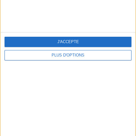
J'ACCEPTE
PLUS D'OPTIONS
LES MEILLEURS APÉROS LES PIEDS DANS L’EAU