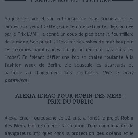
CAMILLE BOILLET COUTURE
Sa joie de vivre et son enthousiasme vous donneraient les
larmes aux yeux ! Cette jeune femme pétillante, déjà primée
par le
Prix LVMH
, a donné un coup de pied dans la fourmilière
de la
mode
. Son projet ? Dessiner des
robes de mariées
pour
les
femmes handicapées
ou qui ne rentrent pas dans les
“
codes
”. En faisant défiler une top en
chaise roulante
à la
fashion week de Berlin
, elle bouscule les standards et
participe au changement des mentalités. Vive le
body
positivism
!
ALEXIA IDRAC POUR ROBIN DES MERS -
PRIX DU PUBLIC
Alexia Idrac, Toulousaine de 32 ans, a fondé le projet
Robin
des Mers
. Concrètement : la création d’une communauté de
navigateurs
impliqués dans la
protection des océans
et le