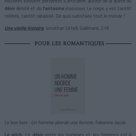
histoires souvent perverses s’articulent autour de la quête du
désir
illimité et du
fantasme
inassouvi. Le corps y est tantôt
célébré, tantôt rabaissé. De quoi satisfaire tout le monde !
Une vieille histoire
, Jonathan Littell, Gallimard, 21€
POUR LES ROMANTIQUES
Le bon livre :
Un
homme aborde une femme
, Fabienne Jacob
Le pitch
. Le
désir
entre les hommes et les femmes est-il