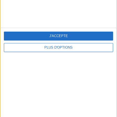
10 MAILLOTS DE BAIN CANONS POUR FAIRE SENSATION CET ÉTÉ
J'ACCEPTE
PLUS D'OPTIONS
3 EXPÉRIENCES OUTDOOR À DEUX PAS DE PARIS