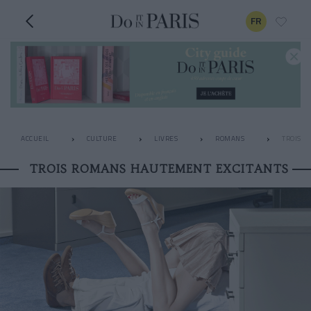
FR
ACCUEIL
CULTURE
LIVRES
ROMANS
TROIS R
TROIS ROMANS HAUTEMENT EXCITANTS