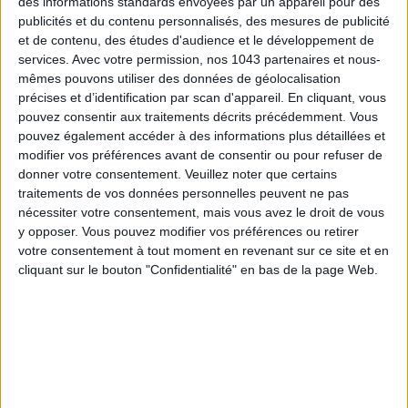
des informations standards envoyées par un appareil pour des
publicités et du contenu personnalisés, des mesures de publicité
et de contenu, des études d'audience et le développement de
LES SACS D’ÉTÉ QUI DONNENT LE TON DE LA SAISON
services.
Avec votre permission, nos 1043 partenaires et nous-
mêmes pouvons utiliser des données de géolocalisation
précises et d’identification par scan d'appareil. En cliquant, vous
pouvez consentir aux traitements décrits précédemment. Vous
pouvez également accéder à des informations plus détaillées et
modifier vos préférences avant de consentir ou pour refuser de
donner votre consentement.
Veuillez noter que certains
traitements de vos données personnelles peuvent ne pas
nécessiter votre consentement, mais vous avez le droit de vous
y opposer. Vous pouvez modifier vos préférences ou retirer
votre consentement à tout moment en revenant sur ce site et en
cliquant sur le bouton "Confidentialité" en bas de la page Web.
CONNAISSEZ-VOUS LE AIRBNB DE LA PISCINE AUTOUR DE PARIS ?