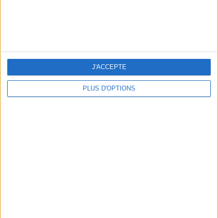
J'ACCEPTE
A MUSEUM + A RESTAURANT: THE WINNING COMBO
PLUS D'OPTIONS
THE BEST COLD DRINKS TO GRAB IN PARIS