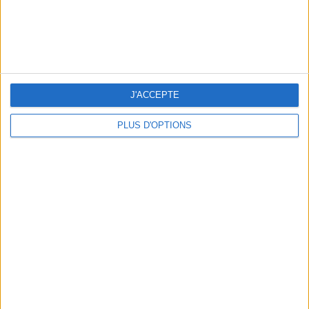
J'ACCEPTE
PLUS D'OPTIONS
OUR FAVORITE SPOTS FOR A GETAWAY TO DEAUVILLE-TROUVILLE