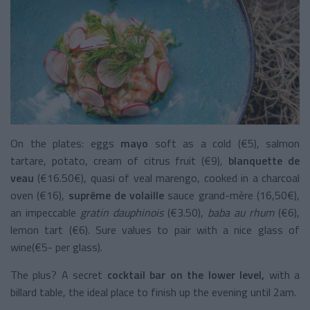
On the plates: eggs
mayo
soft as a cold (€5), salmon
tartare, potato, cream of citrus fruit (€9),
blanquette de
veau
(€16.50€), quasi of veal marengo, cooked in a charcoal
oven (€16),
suprême de volaille
sauce grand-mère (16,50€),
an impeccable
gratin dauphinois
(€3.50),
baba au rhum
(€6),
lemon tart (€6). Sure values to pair with a nice glass of
wine(€5- per glass).
The plus? A secret
cocktail bar on the lower level,
with a
billard table­, the ideal place to finish up the evening until 2am.